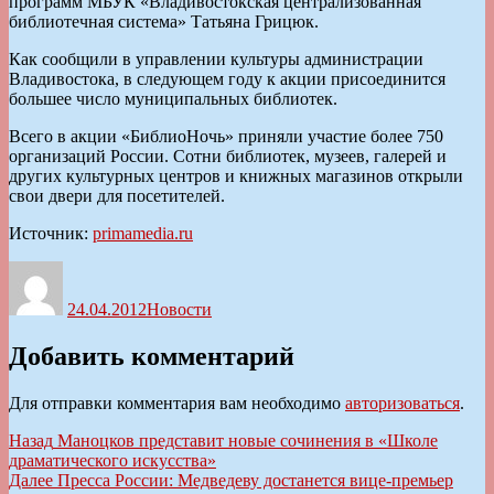
программ МБУК «Владивостокская централизованная
библиотечная система» Татьяна Грицюк.
Как сообщили в управлении культуры администрации
Владивостока, в следующем году к акции присоединится
большее число муниципальных библиотек.
Всего в акции «БиблиоНочь» приняли участие более 750
организаций России. Сотни библиотек, музеев, галерей и
других культурных центров и книжных магазинов открыли
свои двери для посетителей.
Источник:
primamedia.ru
Автор
Опубликовано
Рубрики
24.04.2012
Новости
Добавить комментарий
Для отправки комментария вам необходимо
авторизоваться
.
Навигация
Предыдущая
Назад
Маноцков представит новые сочинения в «Школе
запись:
драматического искусства»
по
Следующая
Далее
Пресса России: Медведеву достанется вице-премьер