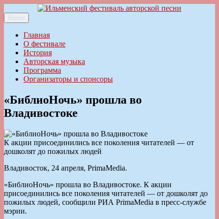
Перейти
к
Меню
Ильменский фестиваль авторской песни
содержимому
Главная
О фестивале
История
Авторская музыка
Программа
Организаторы и спонсоры
«БиблиоНочь» прошла во
Владивостоке
К акции присоединились все поколения читателей — от
дошколят до пожилых людей
Владивосток, 24 апреля, PrimaMedia.
«БиблиоНочь» прошла во Владивостоке. К акции
присоединились все поколения читателей — от дошколят до
пожилых людей, сообщили РИА PrimaMedia в пресс-службе
мэрии.