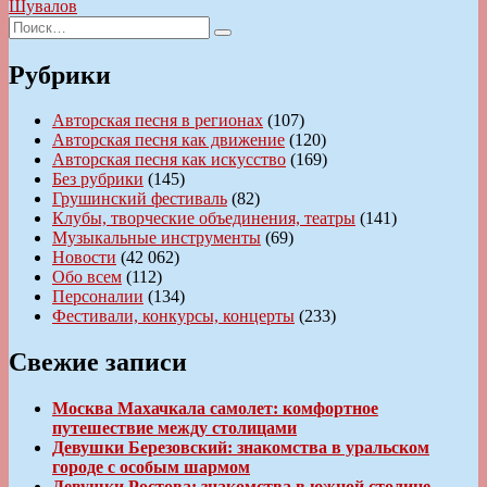
записям
запись:
Шувалов
Искать:
Поиск
Рубрики
Авторская песня в регионах
(107)
Авторская песня как движение
(120)
Авторская песня как искусство
(169)
Без рубрики
(145)
Грушинский фестиваль
(82)
Клубы, творческие объединения, театры
(141)
Музыкальные инструменты
(69)
Новости
(42 062)
Обо всем
(112)
Персоналии
(134)
Фестивали, конкурсы, концерты
(233)
Свежие записи
Москва Махачкала самолет: комфортное
путешествие между столицами
Девушки Березовский: знакомства в уральском
городе с особым шармом
Девушки Ростова: знакомства в южной столице