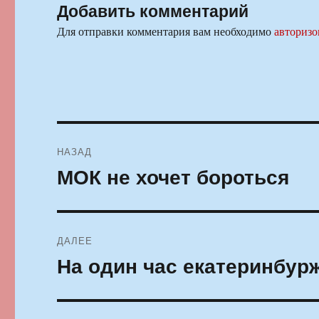
Добавить комментарий
Для отправки комментария вам необходимо
авторизо
Навигация
НАЗАД
по
МОК не хочет бороться
Предыдущая
запись:
записям
ДАЛЕЕ
На один час екатеринбур
Следующая
запись: