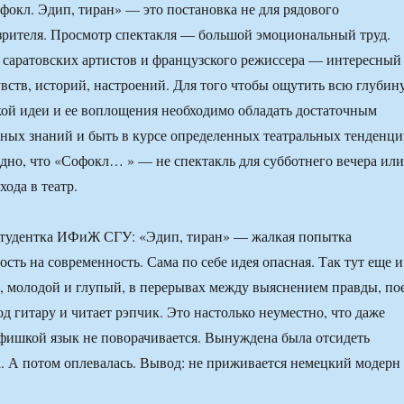
офокл. Эдип, тиран» — это постановка не для рядового
зрителя. Просмотр спектакля — большой эмоциональный труд.
 саратовских артистов и французского режиссера — интересный
вств, историй, настроений. Для того чтобы ощутить всю глубин
ой идеи и ее воплощения необходимо обладать достаточным
ных знаний и быть в курсе определенных театральных тенденци
но, что «Софокл… » — не спектакль для субботнего вечера или
ода в театр.
 студентка ИФиЖ СГУ: «Эдип, тиран» — жалкая попытка
сть на современность. Сама по себе идея опасная. Так тут еще и
, молодой и глупый, в перерывах между выяснением правды, по
д гитару и читает рэпчик. Это настолько неуместно, что даже
 фишкой язык не поворачивается. Вынуждена была отсидеть
а. А потом оплевалась. Вывод: не приживается немецкий модерн