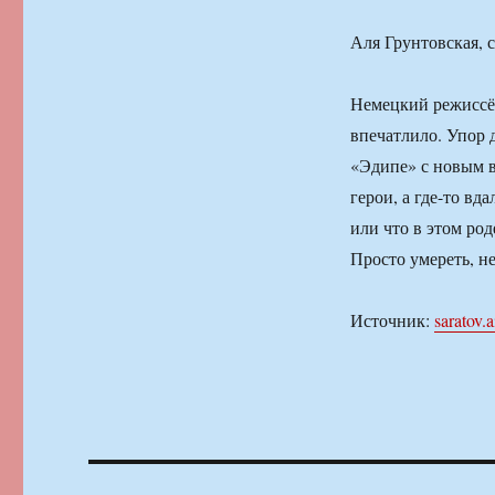
Аля Грунтовская,
Немецкий режиссёр
впечатлило. Упор 
«Эдипе» с новым в
герои, а где-то вд
или что в этом род
Просто умереть, н
Источник:
saratov.a