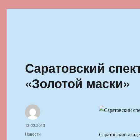
Ильменский фестиваль автор
Саратовский спек
«Золотой маски»
Автор
Опубликовано
13.02.2013
Рубрики
Новости
Саратовский акаде