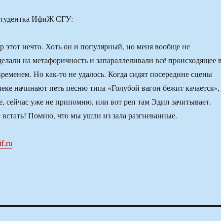
 студентка ИфиЖ СГУ:
 этот нечто. Хоть он и популярный, но меня вообще не
делали на метафоричность и запараллеливали всё происходящее 
ременем. Но как-то не удалось. Когда сидят посередине сцены
алеке начинают петь песню типа «Голубой вагон бежит качается»,
е, сейчас уже не припомню, или вот реп там Эдип зачитывает.
е встать! Помню, что мы ушли из зала разгневанные.
if.ru