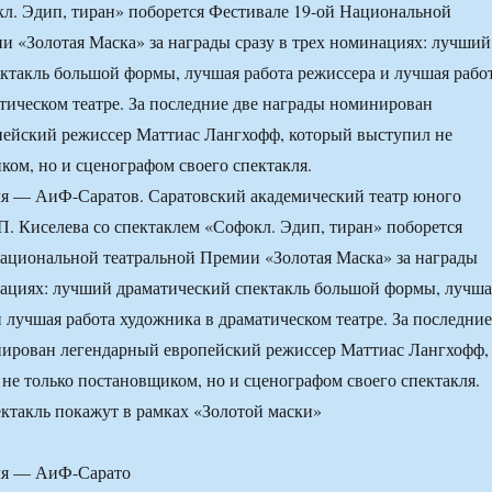
л. Эдип, тиран» поборется Фестивале 19-ой Национальной
и «Золотая Маска» за награды сразу в трех номинациях: лучший
ктакль большой формы, лучшая работа режиссера и лучшая рабо
тическом театре. За последние две награды номинирован
пейский режиссер Маттиас Лангхофф, который выступил не
ком, но и сценографом своего спектакля.
ля — АиФ-Саратов. Саратовский академический театр юного
П. Киселева со спектаклем «Софокл. Эдип, тиран» поборется
ациональной театральной Премии «Золотая Маска» за награды
нациях: лучший драматический спектакль большой формы, лучша
и лучшая работа художника в драматическом театре. За последние
нирован легендарный европейский режиссер Маттиас Лангхофф,
не только постановщиком, но и сценографом своего спектакля.
аля — АиФ-Сарато