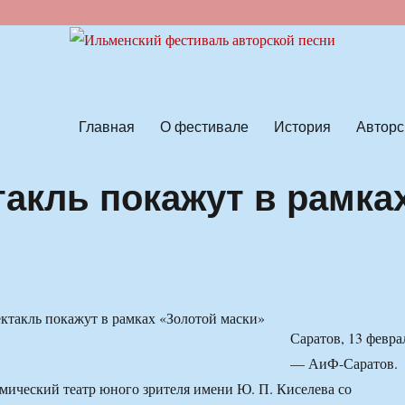
ской песни
Главная
О фестивале
История
Авторс
такль покажут в рамка
Саратов, 13 февра
— АиФ-Саратов.
мический театр юного зрителя имени Ю. П. Киселева со