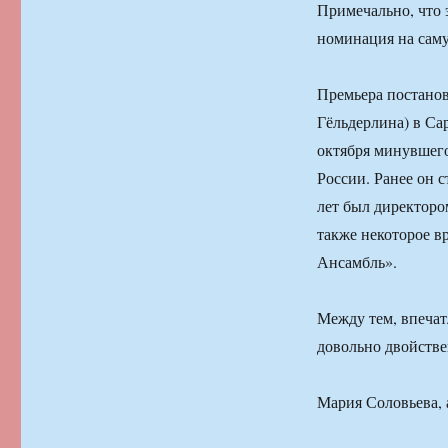
Примечально, что 
номинация на сам
Премьера постанов
Гёльдерлина) в Са
октября минувшего
России. Ранее он 
лет был директоро
также некоторое в
Ансамбль».
Между тем, впечат
довольно двойств
Мария Соловьева,