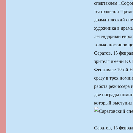
спектаклем «Софок
театральной Преми
драматический спе
художника в драма
легендарный евро
только постановщи
Саратов, 13 февра
зрителя имени Ю. 
Фестивале 19-ой Н
сразу в трех номи
работа режиссера 
две награды номи
который выступил 
Саратов, 13 февр