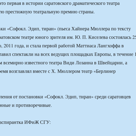
это первая в истории саратовского драматического театра
ую престижную театральную премию страны.
ки «Софокл. Эдип, тиран» (пьеса Хайнера Мюллера по тексту
ратовском театре юного зрителя им. Ю. П. Киселева состоялась 2
, 2011 года, и стала первой работой Маттиаса Лангхоффа в
ставил спектакли на всех ведущих площадках Европы, в течение 
м всемирно известного театра Види Лозанна в Швейцарии, а
ремя возглавлял вместе с Х. Мюллером театр «Берлинер
ления от постановки «Софокл. Эдип, тиран» среди саратовцев
енные и противоречивые.
 аспирантка ИФиЖ СГУ: