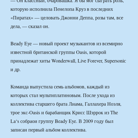
— Он классный, очаровашка. Я бы мог сыграть роль,
которую исполнила Пенелопа Круз в последних
«Пиратах» — целовать Джонни Деппа, розы там, все
дела, — сказал он.
Beady Eye — новый проект музыкантов из всемирно
известной британской группы Oasis, которой
принадлежат хиты Wonderwall, Live Forever, Supersoniс
и др.
Команда выпустила семь альбомов, каждый из
которых стал мультиплатиновым. После ухода из
коллектива старшего брата Лиама, Галлахера Ноэля,
трое экс-Oasis и барабанщик Крисс Шэррок из The
La‘s собраои группу Beady Eye. В 2009 году был
записан первый альбом коллектива.