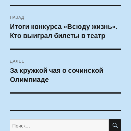
Навигация
НАЗАД
по
Итоги конкурса «Всюду жизнь».
Предыдущая
Кто выиграл билеты в театр
запись:
записям
ДАЛЕЕ
За кружкой чая о сочинской
Следующая
Олимпиаде
запись:
ПО
Искать: