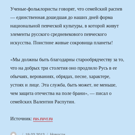
Ученые-фольклористы говорят, что семейский распев
— единственная дошедшая до наших дней форма
национальной певческой культуры, в которой живут
элементы русского средневекового певческого
искусства. Поистине живые сокровища планеты!
«Мы должны быть благодарны старообрядчеству за то,
что на добрых три столетия оно продлило Русь в ее
обычаях, верованиях, обрядах, песне, характере,
устоях и лице. Эта служба, быть может, не меньше,
чем защита отечества на поле брани», — писал о
семейских Валентин Распутин.
Источник:
rus.ruvr.ru
Автор
Опубликовано
Рубрики
19.03.2013
Новости