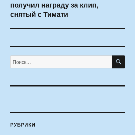
получил награду за клип,
запись:
снятый с Тимати
ПО
Искать:
РУБРИКИ