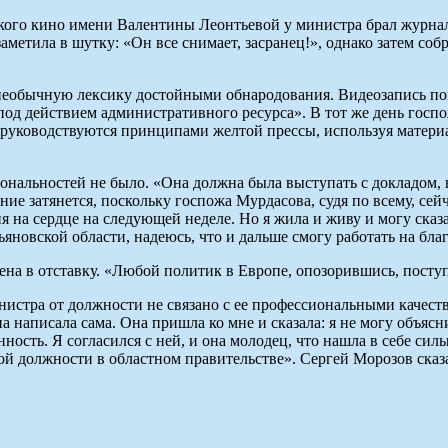
кого кино имени Валентины Леонтьевой у министра брал журнал
 заметила в шутку: «Он все снимает, засранец!», однако затем 
необычную лексику достойными обнародования. Видеозапись поп
од действием административного ресурса». В тот же день госпо
 руководствуются принципами желтой прессы, используя матери
нальностей не было. «Она должна была выступать с докладом, но
ие затянется, поскольку госпожа Мурдасова, судя по всему, сей
 на сердце на следующей неделе. Но я жила и живу и могу сказат
новской области, надеюсь, что и дальше смогу работать на благ
ена в отставку. «Любой политик в Европе, опозорившись, поступ
истра от должности не связано с ее профессиональными качеств
 написала сама. Она пришла ко мне и сказала: я не могу объясни
ость. Я согласился с ней, и она молодец, что нашла в себе силы
гой должности в областном правительстве». Сергей Морозов сказа