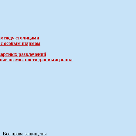
 между столицами
е с особым шармом
и
зартных развлечений
ичные возможности для выигрыша
6. Все права защищены