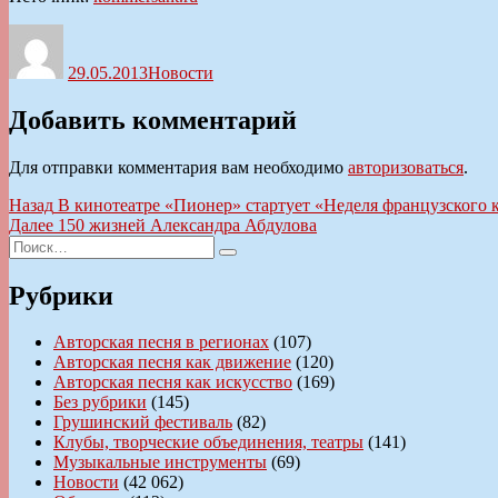
Автор
Опубликовано
Рубрики
29.05.2013
Новости
Добавить комментарий
Для отправки комментария вам необходимо
авторизоваться
.
Навигация
Предыдущая
Назад
В кинотеатре «Пионер» стартует «Неделя французского 
запись:
Следующая
Далее
150 жизней Александра Абдулова
по
Искать:
запись:
Поиск
записям
Рубрики
Авторская песня в регионах
(107)
Авторская песня как движение
(120)
Авторская песня как искусство
(169)
Без рубрики
(145)
Грушинский фестиваль
(82)
Клубы, творческие объединения, театры
(141)
Музыкальные инструменты
(69)
Новости
(42 062)