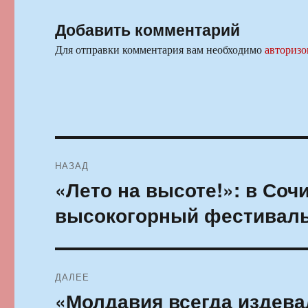
Добавить комментарий
Для отправки комментария вам необходимо
авторизо
Навигация
НАЗАД
по
«Лето на высоте!»: в Соч
Предыдущая
запись:
записям
высокогорный фестивал
ДАЛЕЕ
«Молдавия всегда издева
Следующая