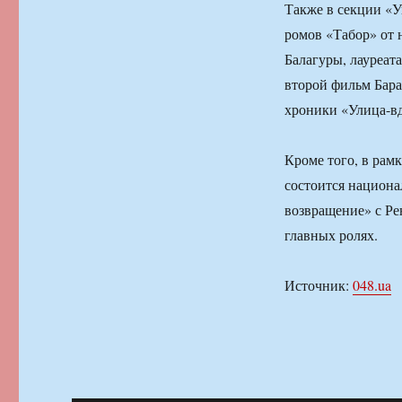
Также в секции «
ромов «Табор» от 
Балагуры, лауреат
второй фильм Бара
хроники «Улица-вд
Кроме того, в рам
состоится национ
возвращение» с Р
главных ролях.
Источник:
048.ua