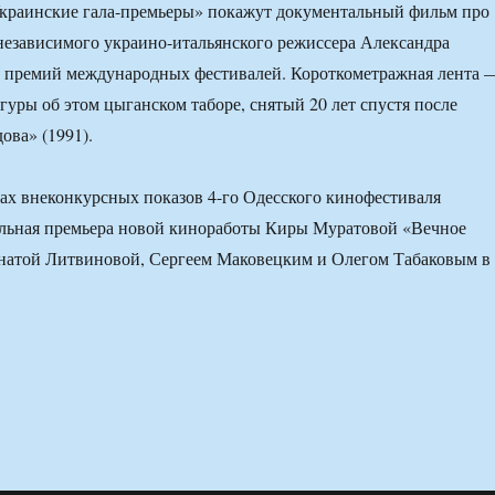
Украинские гала-премьеры» покажут документальный фильм про
независимого украино-итальянского режиссера Александра
а премий международных фестивалей. Короткометражная лента 
гуры об этом цыганском таборе, снятый 20 лет спустя после
ова» (1991).
ках внеконкурсных показов 4-го Одесского кинофестиваля
альная премьера новой киноработы Киры Муратовой «Вечное
енатой Литвиновой, Сергеем Маковецким и Олегом Табаковым в