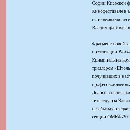
Софии Киевской ф
Кинофестивале в М
использованы песн
Владимира Ивасюк
Фрагмент новой к
презентации Work-
Криминальная ком
триллером «Штольн
получивших в насл
профессиональных 
Делиев, снялись х
телеведущая Васи
незабытых предков
секции ОМКФ-2013