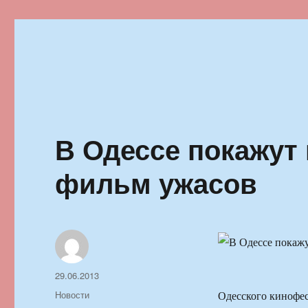
Ильменский фестиваль автор
В Одессе покажут
фильм ужасов
Автор
Опубликовано
29.06.2013
Рубрики
Новости
Одесского кинофес