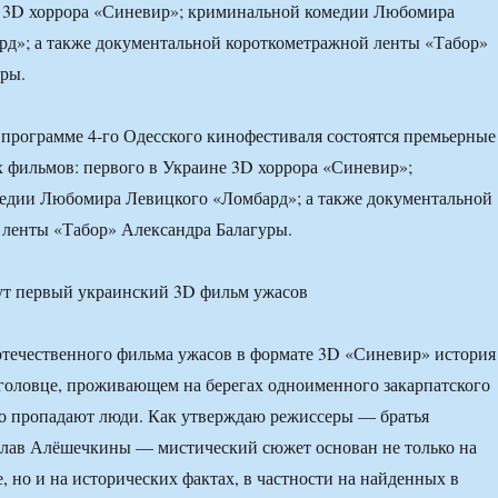
е 3D хоррора «Синевир»; криминальной комедии Любомира
д»; а также документальной короткометражной ленты «Табор»
ры.
программе 4-го Одесского кинофестиваля состоятся премьерные
 фильмов: первого в Украине 3D хоррора «Синевир»;
едии Любомира Левицкого «Ломбард»; а также документальной
 ленты «Табор» Александра Балагуры.
отечественного фильма ужасов в формате 3D «Синевир» история
головце, проживающем на берегах одноименного закарпатского
чно пропадают люди. Как утверждаю режиссеры — братья
слав Алёшечкины — мистический сюжет основан не только на
, но и на исторических фактах, в частности на найденных в