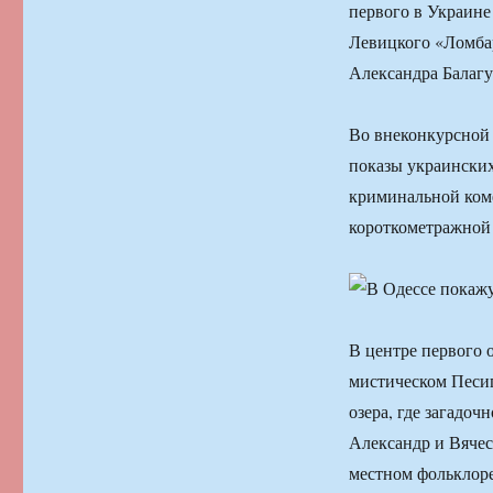
первого в Украин
Левицкого «Ломбар
Александра Балагу
Во внеконкурсной 
показы украинских
криминальной ком
короткометражной
В центре первого 
мистическом Песи
озера, где загадо
Александр и Вяче
местном фольклоре