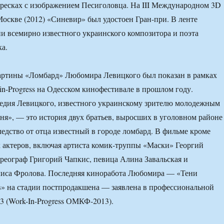
ресках с изображением Песиголовца. На III Международном 3D
оскве (2012) «Синевир» был удостоен Гран-при. В ленте
и всемирно известного украинского композитора и поэта
а.
артины «Ломбард» Любомира Левицкого был показан в рамках
in-Progress на Одесском кинофестивале в прошлом году.
едия Левицкого, известного украинскому зрителю молодежным
я», — это история двух братьев, выросших в уголовном районе
едство от отца известный в городе ломбард. В фильме кроме
актеров, включая артиста комик-труппы «Маски» Георгий
ореограф Григорий Чапкис, певица Алина Завальская и
лиса Фролова. Последняя киноработа Любомира — «Тени
» на стадии постпродакшена — заявлена в профессиональной
 (Work-In-Progress ОМКФ-2013).