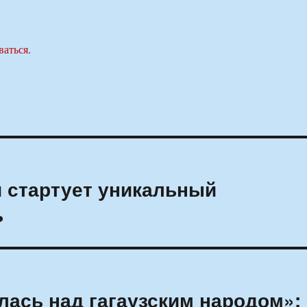
ваться
.
и стартует уникальный
ь
лась над гагаузским народом»: