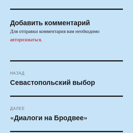
Добавить комментарий
Для отправки комментария вам необходимо
авторизоваться
.
Навигация
НАЗАД
по
Севастопольский выбор
Предыдущая
запись:
записям
ДАЛЕЕ
«Диалоги на Бродвее»
Следующая
запись: