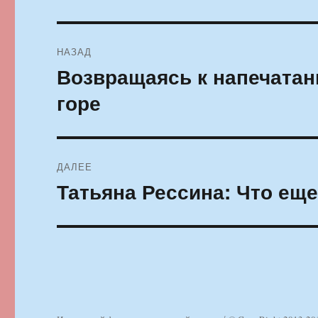
Навигация
НАЗАД
по
Возвращаясь к напечатан
Предыдущая
запись:
записям
горе
ДАЛЕЕ
Татьяна Рессина: Что еще
Следующая
запись: