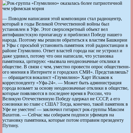
— Поводом написания этой композиции стал радиоцентр,
который в годы Великой Отечественной войны был
установлен в Уфе. Этот сверхсекретный объект вел
антифашистскую пропаганду и приблизил Победу нашего
народа. Поэтому мы решили обратиться к властям Башкирии
и Уфы с просьбой установить памятник этой радиостанции в
районе Глумилино. Ответ властей города нас не устроил и
даже удивил, потому что они написали, что установка
памятника, цитирую: «вызвала неоднознач­ные отклики в
обществе. В связи с чем, уместно провести опрос общественн­
ого мнения в Интернете и городских СМИ». Представляешь?
— обращается вокалист «Глумилино» Харт Исхаков к
корреспонденту «Уфа-24». — Может быть администрация
города возьмет за основу неоднозначные отклики в обществе,
которые появляются в последнее время в России, что
Великую Отечественную Победу одержал не СССР, а его
союзники во главе с США? Тогда, конечно, такой памятник в
Уфе не уместен! — заключил гитарист рок-группы Максим
Вахитов. — Сейчас мы собираем подписи уфимцев на
установку памятника, которые потом отправим президенту
Путину.