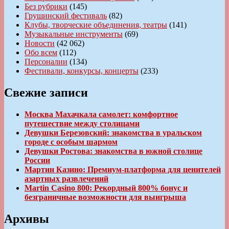
Без рубрики
(145)
Грушинский фестиваль
(82)
Клубы, творческие объединения, театры
(141)
Музыкальные инструменты
(69)
Новости
(42 062)
Обо всем
(112)
Персоналии
(134)
Фестивали, конкурсы, концерты
(233)
Свежие записи
Москва Махачкала самолет: комфортное
путешествие между столицами
Девушки Березовский: знакомства в уральском
городе с особым шармом
Девушки Ростова: знакомства в южной столице
России
Мартин Казино: Премиум-платформа для ценителей
азартных развлечений
Martin Casino 800: Рекордный 800% бонус и
безграничные возможности для выигрыша
Архивы