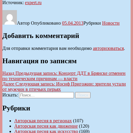
Источник:
expert.ru
Автор
Опубликовано
05.04.2013
Рубрики
Новости
Добавить комментарий
Для отправки комментария вам необходимо
авторизоваться
.
Навигация по записям
Назад
Предыдущая запись:
Концерт ДДТ в Брянске отменен
по техническим причинам — власти
Далее
Следующая запись:
Иосиф Пригожин: зрители устали
от мужчин в птичьих перьях
Искать:
Поиск
Рубрики
Авторская песня в регионах
(107)
Авторская песня как движение
(120)
Авторская песня как искусство
(169)