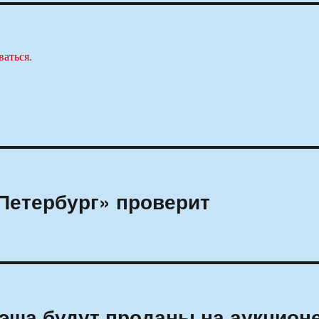
ваться
.
Петербург» проверит
эша будут проданы на аукцион