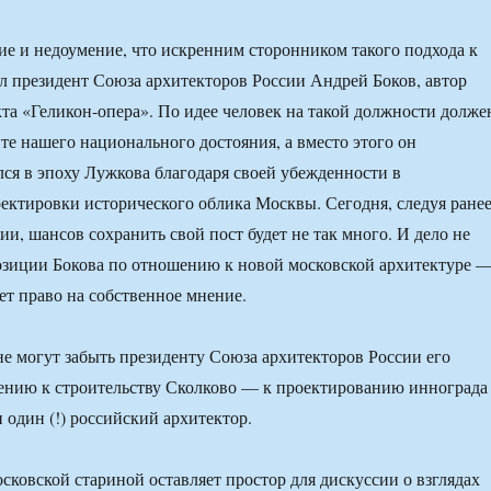
е и недоумение, что искренним сторонником такого подхода к
л президент Союза архитекторов России Андрей Боков, автор
та «Геликон-опера». По идее человек на такой должности долже
ите нашего национального достояния, а вместо этого он
ся в эпоху Лужкова благодаря своей убежденности в
ектировки исторического облика Москвы. Сегодня, следуя ране
и, шансов сохранить свой пост будет не так много. И дело не
озиции Бокова по отношению к новой московской архитектуре 
ет право на собственное мнение.
не могут забыть президенту Союза архитекторов России его
ению к строительству Сколково — к проектированию иннограда
 один (!) российский архитектор.
осковской стариной оставляет простор для дискуссии о взглядах