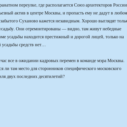
Гранатном переулке, где располагается Союз архитекторов России
рьезный актив в центре Москвы, и пропасть ему не дадут в любо
е забытого Суханово кажется незавидным. Хорошо выглядят толь
 усадьбу. Они отремонтированы — видно, там живут небедные
оме усадьбы находится престижный и дорогой лицей, только на
 усадьбы средств нет…
ейчас все в ожидании кадровых перемен в команде мэра Москвы.
ся ли там место для сторонников специфического московского
иля двух последних десятилетий?