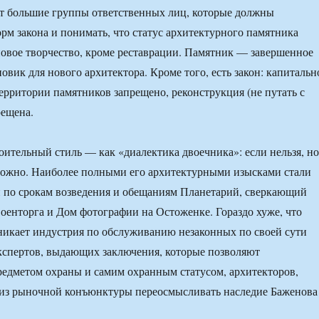
т большие группы ответственных лиц, которые должны
рм закона и понимать, что статус архитектурного памятника
овое творчество, кроме реставрации. Памятник — завершенное
новик для нового архитектора. Кроме того, есть закон: капитальн
территории памятников запрещено, реконструкция (не путать с
рещена.
ительный стиль — как «диалектика двоечника»: если нельзя, но
 можно. Наиболее полными его архитектурными изысками стали
 по срокам возведения и обещаниям Планетарий, сверкающий
оенторга и Дом фотографии на Остоженке. Гораздо хуже, что
никает индустрия по обслуживанию незаконных по своей сути
кспертов, выдающих заключения, которые позволяют
едметом охраны и самим охранным статусом, архитекторов,
 из рыночной конъюнктуры переосмысливать наследие Баженова