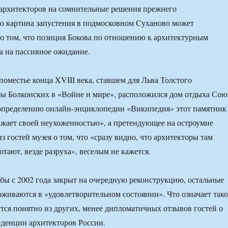
архитекторов на сомнительные решения прежнего
то картина запустения в подмосковном Cуханово может
 о том, что позиция Бокова по отношению к архитектурным
 на пассивное ожидание.
поместье конца XVIII века, ставшем для Льва Толстого
ы Болконских в «Войне и мире», расположился дом отдыха Сою
 определению онлайн-энциклопедии «Википедия» этот памятник
жает своей неухоженностью», а претендующее на остроумие
з гостей музея о том, что «сразу видно, что архитекторы там
отают, везде разруха», веселым не кажется.
бы с 2002 года закрыт на очередную реконструкцию, остальные
живаются в «удовлетворительном состоянии». Что означает тако
ится понятно из других, менее дипломатичных отзывов гостей о
денции архитекторов России.