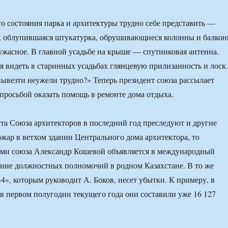
го состояния парка и архитектуры трудно себе представить —
а, облупившаяся штукатурка, обрушивающиеся колонны и балко
ужасное. В главной усадьбе на крыше — спутниковая антенна.
ся видеть в старинных усадьбах глянцевую прилизанность и лоск.
вывезти неужели трудно?» Теперь президент союза рассылает
 просьбой оказать помощь в ремонте дома отдыха.
та Союза архитекторов в последний год преследуют и другие
ожар в ветхом здании Центрального дома архитектора, то
ми союза Александр Кошевой объявляется в международный
ние должностных полномочий в родном Казахстане. В то же
4», которым руководит А. Боков, несет убытки. К примеру, в
 в первом полугодии текущего года они составили уже 16 127