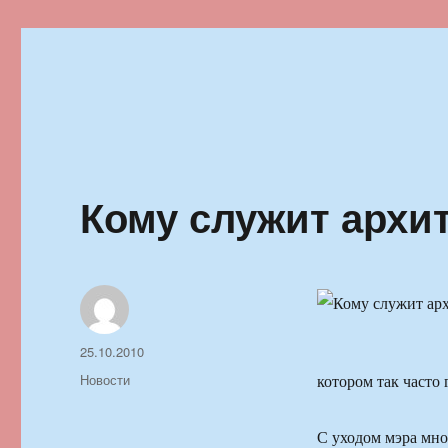
Ильменский фестиваль автор
Кому служит архи
Автор
Опубликовано
25.10.2010
Рубрики
Новости
котором так часто 
С уходом мэра мн