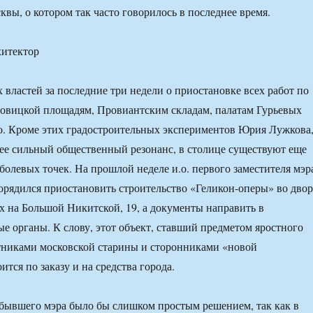
квы, о котором так часто говорилось в последнее время.
 властей за последние три недели о приостановке всех работ по
овицкой площадям, Провиантским складам, палатам Гурьевых
о. Кроме этих градостроительных экспериментов Юрия Лужкова
е сильный общественный резонанс, в столице существуют еще
болевых точек. На прошлой неделе и.о. первого заместителя мэр
рядился приостановить строительство «Геликон-оперы» во двор
 на Большой Никитской, 19, а документы направить в
е органы. К слову, этот объект, ставший предметом яростного
тниками московской старины и сторонниками «новой
ится по заказу и на средства города.
бывшего мэра было бы слишком простым решением, так как в