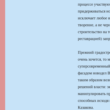
процессе участвую
придерживаться но
исключает любое н
творение, а не чер
строительство на 
реставрацией) зап
Прежний градостро
очень хочется, то
суперсовременный
фасадом новодел В
таким образом воз
решений власти: э
манипулировать пр
способных исходя
Казакова.