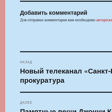
Добавить комментарий
Для отправки комментария вам необходимо
авторизо
Навигация
НАЗАД
по
Новый телеканал «Санкт-
Предыдущая
запись:
записям
прокуратура
ДАЛЕЕ
Памятные вещи Джонни К
Следующая