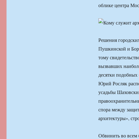
облике центра Мос
Решения городских
Пушкинской и Бор
тому свидетельств
вызвавших наиболе
десятки подобных 
Юрий Росляк распо
усадьбы Шаховских
правоохранительны
спора между защи
архитектуры», стро
Обвинить во всем 