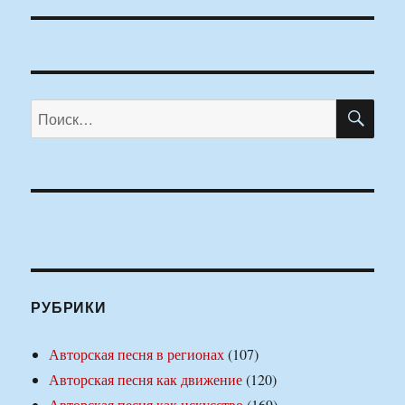
ПО
Искать:
РУБРИКИ
Авторская песня в регионах
(107)
Авторская песня как движение
(120)
Авторская песня как искусство
(169)