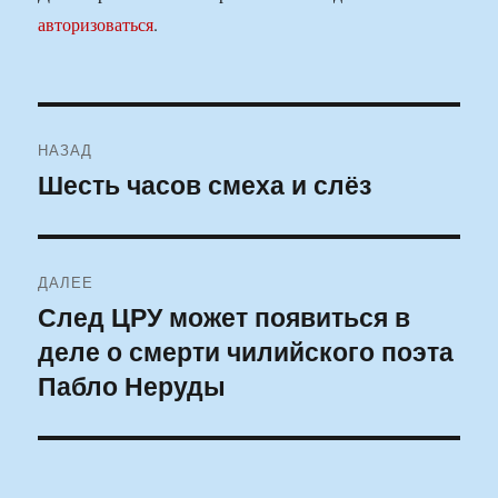
авторизоваться
.
Навигация
НАЗАД
по
Шесть часов смеха и слёз
Предыдущая
запись:
записям
ДАЛЕЕ
След ЦРУ может появиться в
Следующая
деле о смерти чилийского поэта
запись:
Пабло Неруды