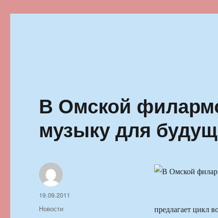
Ильменский фестиваль автор
В Омской филарм
музыку для буду
Автор
Опубликовано
19.09.2011
Рубрики
Новости
предлагает цикл в