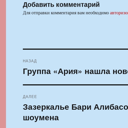
Добавить комментарий
Для отправки комментария вам необходимо
авторизо
Навигация
НАЗАД
по
Группа «Ария» нашла нов
Предыдущая
запись:
записям
ДАЛЕЕ
Зазеркалье Бари Алибасо
Следующая
запись:
шоумена