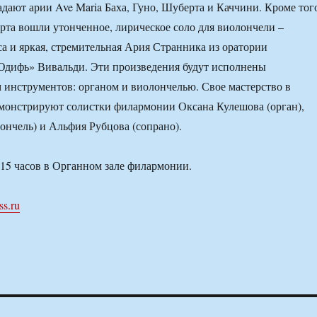
адают арии Ave Maria Баха, Гуно, Шуберта и Каччини. Кроме тог
рта вошли утонченное, лирическое соло для виолончели –
а и яркая, стремительная Ария Странника из оратории
дифь» Вивальди. Эти произведения будут исполнены
инструментов: органом и виолончелью. Свое мастерство в
монстрируют солистки филармонии Оксана Кулешова (орган),
ончель) и Альфия Рубцова (сопрано).
 15 часов в Органном зале филармонии.
ss.ru