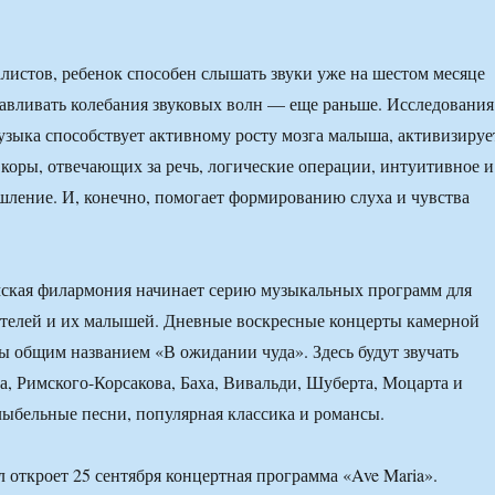
истов, ребенок способен слышать звуки уже на шестом месяце
лавливать колебания звуковых волн — еще раньше. Исследования
узыка способствует активному росту мозга малыша, активизируе
коры, отвечающих за речь, логические операции, интуитивное и
ление. И, конечно, помогает формированию слуха и чувства
мская филармония начинает серию музыкальных программ для
ителей и их малышей. Дневные воскресные концерты камерной
 общим названием «В ожидании чуда». Здесь будут звучать
а, Римского-Корсакова, Баха, Вивальди, Шуберта, Моцарта и
ыбельные песни, популярная классика и романсы.
откроет 25 сентября концертная программа «Ave Maria».