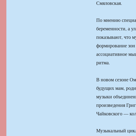
Смяловская.
По мнению специал
беременности, а у
показывают, что м
формирование зон 
ассоциативное мыш
ритма.
В новом сезоне О
будущих мам, род
музыки объединены
произведения Григ
Чайковского — кол
Музыкальный цикл 