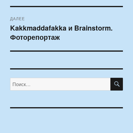
ДАЛЕЕ
Kakkmaddafakka и Brainstorm.
Следующая
Фоторепортаж
запись:
ПО
Искать: