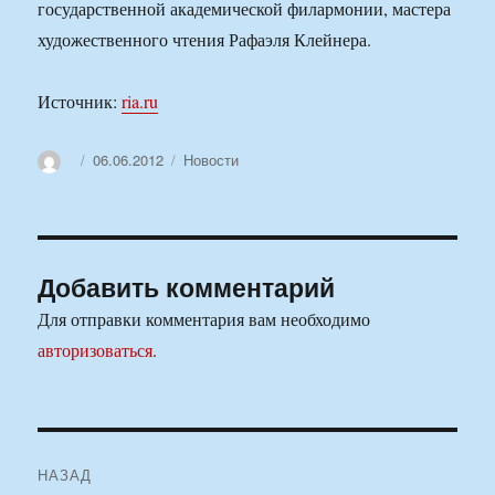
государственной академической филармонии, мастера
художественного чтения Рафаэля Клейнера.
Источник:
ria.ru
Автор
Опубликовано
Рубрики
06.06.2012
Новости
Добавить комментарий
Для отправки комментария вам необходимо
авторизоваться
.
Навигация
НАЗАД