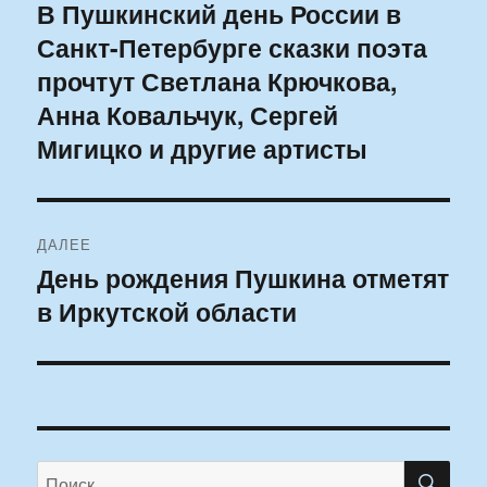
по
В Пушкинский день России в
Предыдущая
Санкт-Петербурге сказки поэта
запись:
записям
прочтут Светлана Крючкова,
Анна Ковальчук, Сергей
Мигицко и другие артисты
ДАЛЕЕ
День рождения Пушкина отметят
Следующая
в Иркутской области
запись:
ПО
Искать: