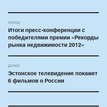
Навигация
НАЗАД
по
Итоги пресс-конференции с
Предыдущая
победителями премии «Рекорды
запись:
записям
рынка недвижимости 2012»
ДАЛЕЕ
Эстонское телевидение покажет
Следующая
6 фильмов о России
запись: