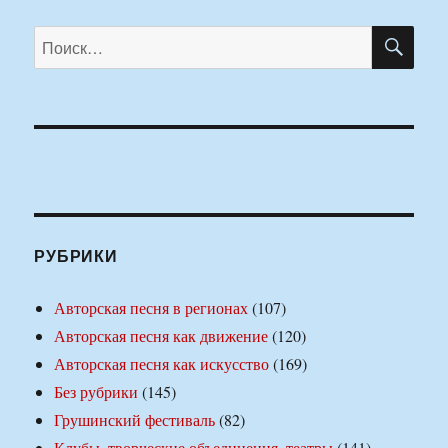
ПО
Искать:
РУБРИКИ
Авторская песня в регионах
(107)
Авторская песня как движение
(120)
Авторская песня как искусство
(169)
Без рубрики
(145)
Грушинский фестиваль
(82)
Клубы, творческие объединения, театры
(141)