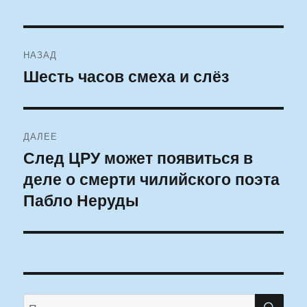
Навигация
НАЗАД
по
Шесть часов смеха и слёз
Предыдущая
запись:
записям
ДАЛЕЕ
След ЦРУ может появиться в
Следующая
деле о смерти чилийского поэта
запись:
Пабло Неруды
ПО
Искать: