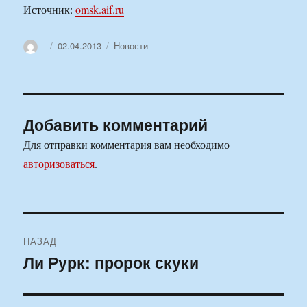
Источник:
omsk.aif.ru
Автор
Опубликовано
Рубрики
02.04.2013
Новости
Добавить комментарий
Для отправки комментария вам необходимо
авторизоваться
.
Навигация
НАЗАД
по
Ли Рурк: пророк скуки
Предыдущая
запись:
записям