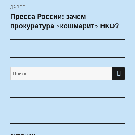
ДАЛЕЕ
Пресса России: зачем
Следующая
прокуратура «кошмарит» НКО?
запись:
ПО
Искать: