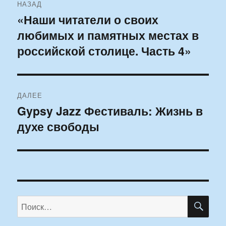
НАЗАД
по
«Наши читатели о своих
Предыдущая
любимых и памятных местах в
запись:
записям
российской столице. Часть 4»
ДАЛЕЕ
Gypsy Jazz Фестиваль: Жизнь в
Следующая
духе свободы
запись:
ПО
Искать: