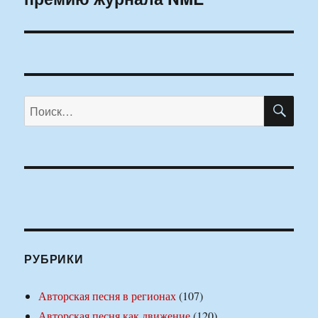
ПО
Искать:
РУБРИКИ
Авторская песня в регионах
(107)
Авторская песня как движение
(120)