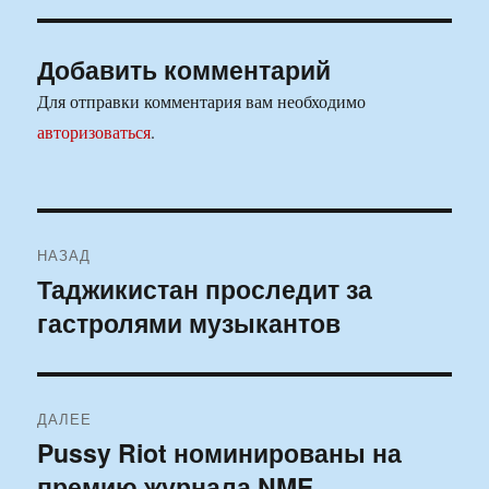
Добавить комментарий
Для отправки комментария вам необходимо
авторизоваться
.
Навигация
НАЗАД
по
Таджикистан проследит за
Предыдущая
гастролями музыкантов
запись:
записям
ДАЛЕЕ
Pussy Riot номинированы на
Следующая
премию журнала NME
запись: