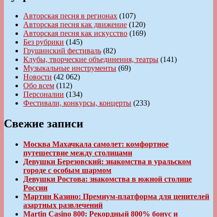
Авторская песня в регионах
(107)
Авторская песня как движение
(120)
Авторская песня как искусство
(169)
Без рубрики
(145)
Грушинский фестиваль
(82)
Клубы, творческие объединения, театры
(141)
Музыкальные инструменты
(69)
Новости
(42 062)
Обо всем
(112)
Персоналии
(134)
Фестивали, конкурсы, концерты
(233)
Свежие записи
Москва Махачкала самолет: комфортное
путешествие между столицами
Девушки Березовский: знакомства в уральском
городе с особым шармом
Девушки Ростова: знакомства в южной столице
России
Мартин Казино: Премиум-платформа для ценителей
азартных развлечений
Martin Casino 800: Рекордный 800% бонус и