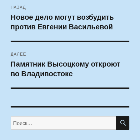
Навигация
НАЗАД
по
Новое дело могут возбудить
Предыдущая
против Евгении Васильевой
запись:
записям
ДАЛЕЕ
Памятник Высоцкому откроют
Следующая
во Владивостоке
запись:
ПО
Искать: