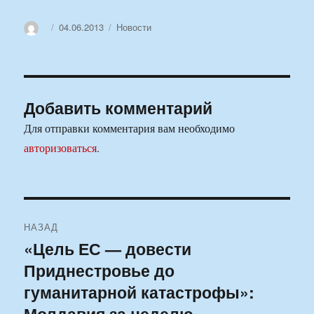
Автор
Опубликовано
Рубрики
04.06.2013
Новости
Добавить комментарий
Для отправки комментария вам необходимо
авторизоваться
.
Навигация
НАЗАД
по
«Цель ЕС — довести
Предыдущая
Приднестровье до
запись:
записям
гуманитарной катастрофы»:
Молдавия за неделю