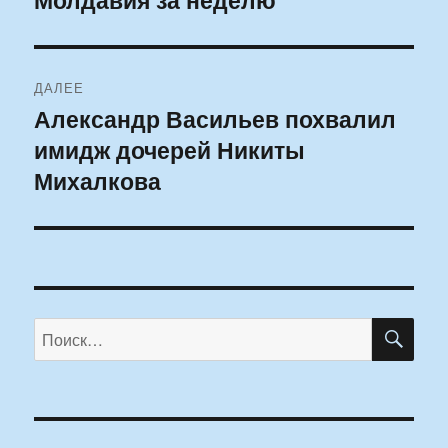
ДАЛЕЕ
Александр Васильев похвалил
Следующая
имидж дочерей Никиты
запись:
Михалкова
ПО
Искать: