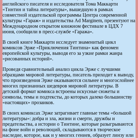
английского писателя и исследователя Тома Маккарти
«Тинтин и тайна литературы», вышедшую в рамках
совместной издательской программы Центра современной
культуры «Гараж» и издательства Ad Marginem, презентуют на
Международном открытом книжном фестивале в ЦДХ 7
июня, сообщили в пресс-службе «Гаража».
В своей книге Маккарти исследует знаменитый цикл
комиксов Эрже «Приключения Тинтина» как феномен
европейской культуры, выводя его за узкие рамки жанра
«рисованных историй».
Проведя сравнительный анализ цикла Эрже с лучшими
образцами мировой литературы, писатель приходит к выводу,
что произведения Эрже оказываются сильнее и многослойнее
многих признанных шедевров мировой литературы. В
детский формат комикса встроены искусные сюжеты и
символы, темы и подтексты, до которых далеко большинству
«настоящих» прозаиков.
В своих комиксах Эрже затрагивает главные темы «большой
литературы»: добра и зла, жизни и смерти, дружбы и
предательства, а истории о Тинтине, которые разыгрываются
на фоне войн и революций, складываются в творческое
наследие, которое, как и у многих гениев, образует линзу или