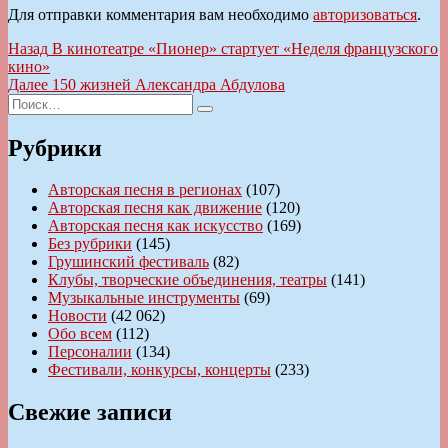
Для отправки комментария вам необходимо
авторизоваться
.
Навигация
Предыдущая
Назад
В кинотеатре «Пионер» стартует «Неделя французского
запись:
кино»
по
Следующая
Далее
150 жизней Александра Абдулова
записям
Искать:
запись:
Поиск
Рубрики
Авторская песня в регионах
(107)
Авторская песня как движение
(120)
Авторская песня как искусство
(169)
Без рубрики
(145)
Грушинский фестиваль
(82)
Клубы, творческие объединения, театры
(141)
Музыкальные инструменты
(69)
Новости
(42 062)
Обо всем
(112)
Персоналии
(134)
Фестивали, конкурсы, концерты
(233)
Свежие записи