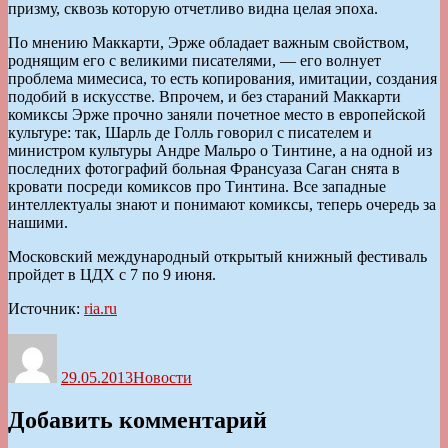
призму, сквозь которую отчетливо видна целая эпоха.
По мнению Маккарти, Эрже обладает важным свойством,
роднящим его с великими писателями, — его волнует
проблема мимесиса, то есть копирования, имитации, создания
подобий в искусстве. Впрочем, и без стараний Маккарти
комиксы Эрже прочно заняли почетное место в европейской
культуре: так, Шарль де Голль говорил с писателем и
министром культуры Андре Мальро о Тинтине, а на одной из
последних фотографий больная Франсуаза Саган снята в
кровати посреди комиксов про Тинтина. Все западные
интеллектуалы знают и понимают комиксы, теперь очередь за
нашими.
Московский международный открытый книжный фестиваль
пройдет в ЦДХ с 7 по 9 июня.
Источник:
ria.ru
Автор
Опубликовано
Рубрики
29.05.2013
Новости
Добавить комментарий