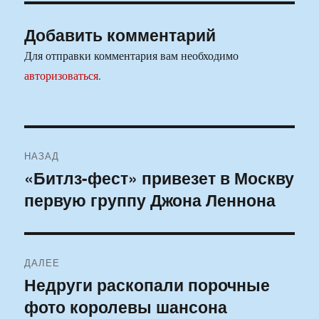
Добавить комментарий
Для отправки комментария вам необходимо
авторизоваться
.
Навигация
НАЗАД
по
«Битлз-фест» привезет в Москву
Предыдущая
первую группу Джона Леннона
запись:
записям
ДАЛЕЕ
Недруги раскопали порочные
Следующая
фото королевы шансона
запись: