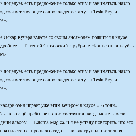
 поцелуев есть предложение только этим и заниматься, назло
д соответствующее сопровождение, а тут и Tesla Boy, и
ба».
е Оскар Кучера вместе со своим ансамблем появится в клубе
одробнее — Евгений Стаховский в рубрике «Концерты и клубы»
ФМ»
 поцелуев есть предложение только этим и заниматься, назло
д соответствующее сопровождение, а тут и Tesla Boy, и
ба».
кабаре-бэнд играет уже этим вечером в клубе «16 тонн».
ба» пока ещё пребывает в том состоянии, когда может смело
дний альбом — Laterna Magica, и я не устану повторять, что это
ная пластинка прошлого года — но как группа приличная,