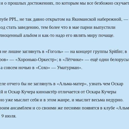
и о прошлых достижениях, по которым мы все безбожно скучает
клубе PPL, не так давно открытом на Якиманской набережной, —
 под стать заведению, тем более что в мае парни выпустили
лноценный альбом и как-то надо его являть миру почаще.
 не лишне заглянуть в «Гоголь» — на концерт группы Spitfire; в
ров» — «Хоронько-Оркестр»; в «Лётчике» — ещё одни белорусы
 а совсем ночью в «Сохо» — Уматурман».
ле отчего бы не заглянуть в «Альма-матер», узнать чем Оскар
й и Оскар Кучера киноактёр отличается от Оскара Кучеры
но уже мыслит себя и в этом жанре, и мыслит весьма недурно.
своим ансамблем и со своими же песнями появятся в клубе «Альм
 9 июля.