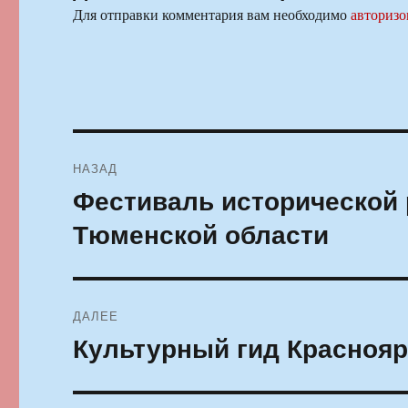
Для отправки комментария вам необходимо
авторизо
Навигация
НАЗАД
по
Фестиваль исторической 
Предыдущая
запись:
записям
Тюменской области
ДАЛЕЕ
Культурный гид Красноярс
Следующая
запись: