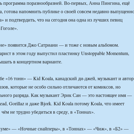
ь программа поразнообразней. Во-первых, Анна Пингина, ещё
, готова напомнить публике о своей совсем недавно выпущенн
» и подтвердить, что на сегодня она одна из лучших певиц
«Гоголе».
не» появится Джо Сатриани — и тоже с новым альбомом.
рист в этом году выпустил пластинку Unstoppable Momentum,
ышать в концертном варианте.
убе «16 тонн» — Kid Koala, канадский ди-джей, музыкант и автор
азов, которые не особо сильно отличаются от комиксов, но
ьного разряда. Как музыкант Эрик Сан — это настоящее имя —
ead, Gorillaz и даже Bjork. Kid Koala потому Koala, что имеет
 чём не трудно убедиться в среду, в «Тоннах».
диуме» — «Ночные снайперы», в «Тоннах» — «Чиж», в «Б2» —