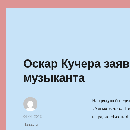
Ильменский фестиваль автор
Оскар Кучера заяв
музыканта
На грядущей недел
«Альма-матер». П
Автор
Опубликовано
06.06.2013
на радио «Вести 
Рубрики
Новости