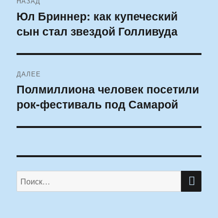
НАЗАД
по
Юл Бриннер: как купеческий
Предыдущая
сын стал звездой Голливуда
запись:
записям
ДАЛЕЕ
Полмиллиона человек посетили
Следующая
рок-фестиваль под Самарой
запись:
ПО
Искать: