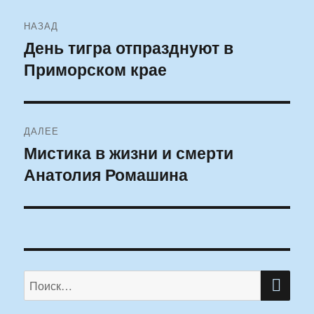
Навигация
НАЗАД
по
День тигра отпразднуют в
Предыдущая
Приморском крае
запись:
записям
ДАЛЕЕ
Мистика в жизни и смерти
Следующая
Анатолия Ромашина
запись:
ПО
Искать: