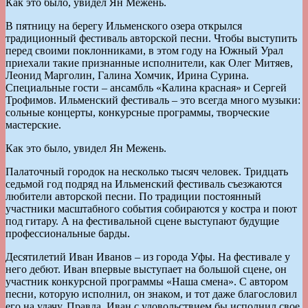
Как это было, увидел Ян Межень.
В пятницу на берегу Ильменского озера открылся
традиционный фестиваль авторской песни. Чтобы выступить
перед своими поклонниками, в этом году на Южный Урал
приехали такие признанные исполнители, как Олег Митяев,
Леонид Марголин, Галина Хомчик, Ирина Сурина.
Специальные гости – ансамбль «Калина красная» и Сергей
Трофимов. Ильменский фестиваль – это всегда много музыки:
сольные концерты, конкурсные программы, творческие
мастерские.
Как это было, увидел Ян Межень.
Палаточный городок на несколько тысяч человек. Тридцать
седьмой год подряд на Ильменский фестиваль съезжаются
любители авторской песни. По традиции постоянный
участники масштабного события собираются у костра и поют
под гитару. А на фестивальной сцене выступают будущие
профессиональные барды.
Десятилетий Иван Иванов – из города Уфы. На фестивале у
него дебют. Иван впервые выступает на большой сцене, он
участник конкурсной программы «Наша смена». С автором
песни, которую исполнил, он знаком, и тот даже благословил
его на удачу. Правда, Иван с удовольствием бы исполнил свое