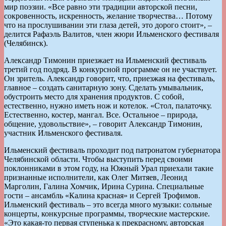
мир поэзии. «Все равно эти традиции авторской песни,
сокровенность, искренность, желание творчества… Потому
что на прослушивании эти глаза детей, это дорого стоит», –
делится Рафаэль Валитов, член жюри Ильменского фестиваля
(Челябинск).
Александр Тимонин приезжает на Ильменский фестиваль
третий год подряд. В конкурсной программе он не участвует.
Он зритель. Александр говорит, что, приезжая на фестиваль,
главное – создать санитарную зону. Сделать умывальник,
обустроить место для хранения продуктов. С собой,
естественно, нужно иметь нож и котелок. «Стол, палаточку.
Естественно, костер, мангал. Все. Остальное – природа,
общение, удовольствие», – говорит Александр Тимонин,
участник Ильменского фестиваля.
Ильменский фестиваль проходит под патронатом губернатора
Челябинской области. Чтобы выступить перед своими
поклонниками в этом году, на Южный Урал приехали такие
признанные исполнители, как Олег Митяев, Леонид
Марголин, Галина Хомчик, Ирина Сурина. Специальные
гости – ансамбль «Калина красная» и Сергей Трофимов.
Ильменский фестиваль – это всегда много музыки: сольные
концерты, конкурсные программы, творческие мастерские.
«Это какая-то первая ступенька к прекрасному, авторская