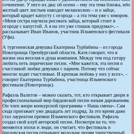
сочинение. У него их два: об осени – ему эта тема близка, ибо
желтый цвет листьев наводит меланхолию – и о зайце,
который крадет капусту с огорода – а эта тема уже с юмором.
«Меня сестра научила рисовать зайца, который стоит в
огороде с капустой. А я на это уже стишок придумал», –
рассказывает Иван Иванов, участник Ильменского фестиваля
(Уфа).
А тургеневская девушка Екатерина Турбабина – из города
Новотроицк Оренбургской области. Катя говорит, что в
жизни она веселая и душа компания. Между тем под гитару
любить петь лирические песни. «Мне кажется, эта песня о
счастливой любви девушки с парнем. Потому что сейчас
многие ходят счастливые. И крепкая любовь у них у всех», –
говорит Екатерина Турбабина, участница Ильменского
фестиваля (Новотроицк).
Рафаэль Валитов – можно сказать, тот, кто открывает двери в
профессиональный мир бардовской песни юным дарованиям.
Он член жюри конкурсной программы » Наша смена». Сам
сюда приезжает уже двадцать лет подряд. За это время даже
стал лауреатом премии Ильменского фестиваля. Рафаэль
создал свой клуб авторской песни. Несмотря на то, что
меняются эпохи и люди, он считает, что фестиваль и
бардовская песня отрывают молодым людям таинственный