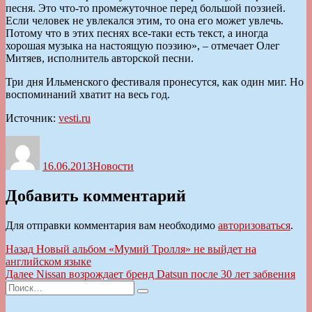
песня. Это что-то промежуточное перед большой поэзией.
Если человек не увлекался этим, то она его может увлечь.
Потому что в этих песнях все-таки есть текст, а иногда
хорошая музыка на настоящую поэзию», – отмечает Олег
Митяев, исполнитель авторской песни.
Три дня Ильменского фестиваля пронесутся, как один миг. Но
воспоминаний хватит на весь год.
Источник:
vesti.ru
Автор
Опубликовано
Рубрики
16.06.2013
Новости
Добавить комментарий
Для отправки комментария вам необходимо
авторизоваться
.
Навигация
Предыдущая
Назад
Новый альбом «Мумий Тролля» не выйдет на
запись:
английском языке
по
Следующая
Далее
Nissan возрождает бренд Datsun после 30 лет забвения
записям
Искать:
запись:
Поиск