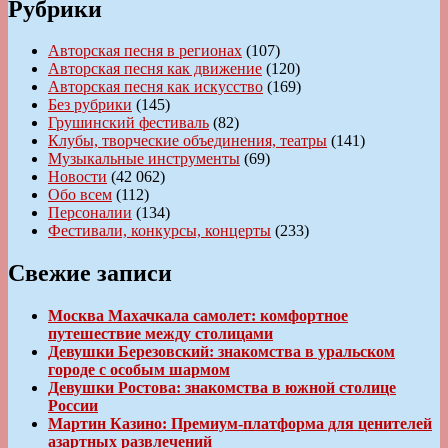
Рубрики
Авторская песня в регионах
(107)
Авторская песня как движение
(120)
Авторская песня как искусство
(169)
Без рубрики
(145)
Грушинский фестиваль
(82)
Клубы, творческие объединения, театры
(141)
Музыкальные инструменты
(69)
Новости
(42 062)
Обо всем
(112)
Персоналии
(134)
Фестивали, конкурсы, концерты
(233)
Свежие записи
Москва Махачкала самолет: комфортное
путешествие между столицами
Девушки Березовский: знакомства в уральском
городе с особым шармом
Девушки Ростова: знакомства в южной столице
России
Мартин Казино: Премиум-платформа для ценителей
азартных развлечений