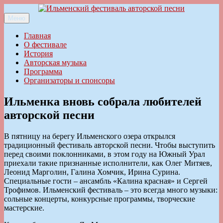
Перейти
к
Меню
Ильменский фестиваль авторской песни
содержимому
Главная
О фестивале
История
Авторская музыка
Программа
Организаторы и спонсоры
Ильменка вновь собрала любителей
авторской песни
В пятницу на берегу Ильменского озера открылся
традиционный фестиваль авторской песни. Чтобы выступить
перед своими поклонниками, в этом году на Южный Урал
приехали такие признанные исполнители, как Олег Митяев,
Леонид Марголин, Галина Хомчик, Ирина Сурина.
Специальные гости – ансамбль «Калина красная» и Сергей
Трофимов. Ильменский фестиваль – это всегда много музыки:
сольные концерты, конкурсные программы, творческие
мастерские.