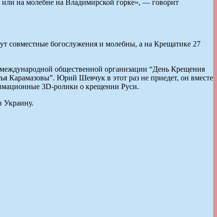
е или на молебне на Владимирской горке», — говорит
дут совместные богослужения и молебны, а на Крещатике 27
ль международной общественной организации “День Крещения
я Карамазовы”. Юрий Шевчук в этот раз не приедет, он вместе
нимационные 3D-ролики о крещении Руси.
в Украину.