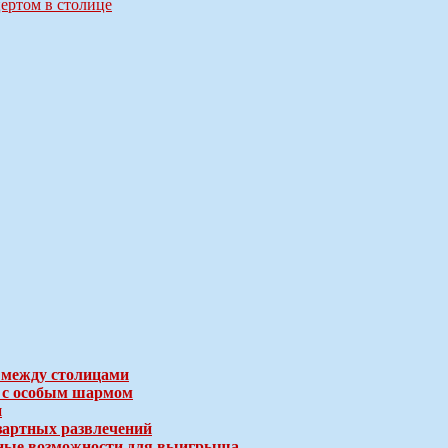
ертом в столице
 между столицами
е с особым шармом
и
зартных развлечений
ичные возможности для выигрыша