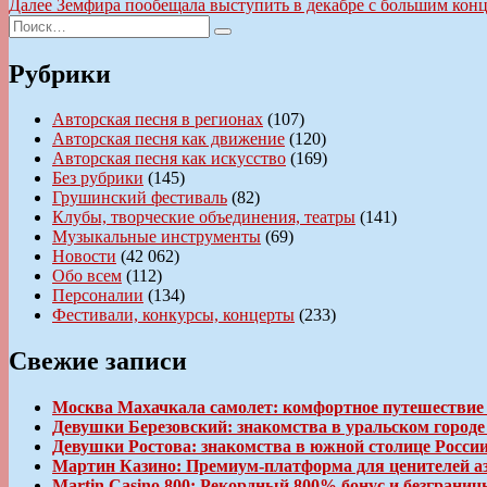
запись:
Следующая
Далее
Земфира пообещала выступить в декабре с большим конц
по
Искать:
запись:
Поиск
записям
Рубрики
Авторская песня в регионах
(107)
Авторская песня как движение
(120)
Авторская песня как искусство
(169)
Без рубрики
(145)
Грушинский фестиваль
(82)
Клубы, творческие объединения, театры
(141)
Музыкальные инструменты
(69)
Новости
(42 062)
Обо всем
(112)
Персоналии
(134)
Фестивали, конкурсы, концерты
(233)
Свежие записи
Москва Махачкала самолет: комфортное путешествие
Девушки Березовский: знакомства в уральском город
Девушки Ростова: знакомства в южной столице Росси
Мартин Казино: Премиум-платформа для ценителей а
Martin Casino 800: Рекордный 800% бонус и безгран