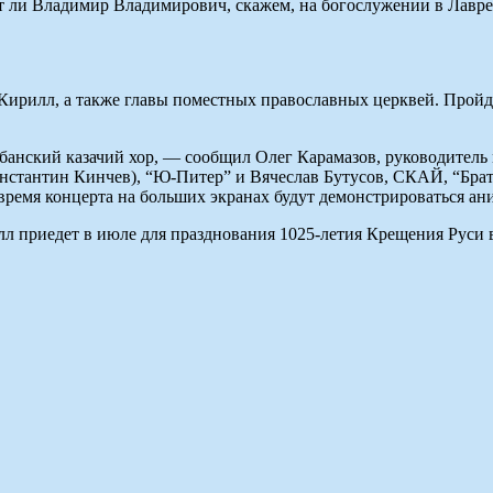
дет ли Владимир Владимирович, скажем, на богослужении в Лавр
 Кирилл, а также главы поместных православных церквей. Прой
убанский казачий хор, — сообщил Олег Карамазов, руководите
нстантин Кинчев), “Ю-Питер” и Вячеслав Бутусов, СКАЙ, “Брать
время концерта на больших экранах будут демонстрироваться а
лл приедет в июле для празднования 1025-летия Крещения Руси 