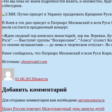
«Но мы пока не знаем подробностей визита, и неизвестно, бу
собеседник.
В Киев в эти дни приедет и Патриарх Московский и всея Руси
июля состоится праздничный концерт.
«Ждем сводный хор киевских монастырей, хор им. Веревки, К
Руси”. — Выступят группы “Воскресение”, “Алиса” (солист Ко
со своими музыкантами — до зимы в творческом отпуске». Во 
Ранее сообщалось, что Патриарх Московский и всея Руси Кири
Источник:
obozrevatel.com
Автор
Опубликовано
Рубрики
01.06.2013
Новости
Добавить комментарий
Для отправки комментария вам необходимо
авторизоваться
.
Навигация
Предыдущая
Назад
Россия отмечает Международный день защиты детей