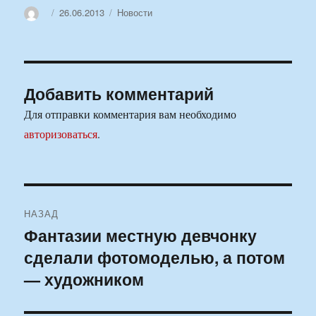
Автор
Опубликовано
Рубрики
26.06.2013
Новости
Добавить комментарий
Для отправки комментария вам необходимо
авторизоваться
.
Навигация
НАЗАД
по
Фантазии местную девчонку
Предыдущая
сделали фотомоделью, а потом
запись:
записям
— художником