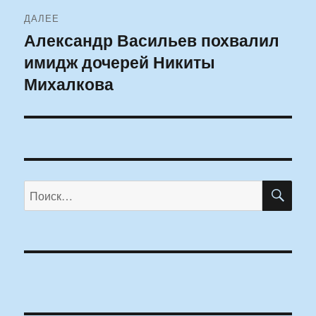
ДАЛЕЕ
Александр Васильев похвалил
Следующая
имидж дочерей Никиты
запись:
Михалкова
ПО
Искать: