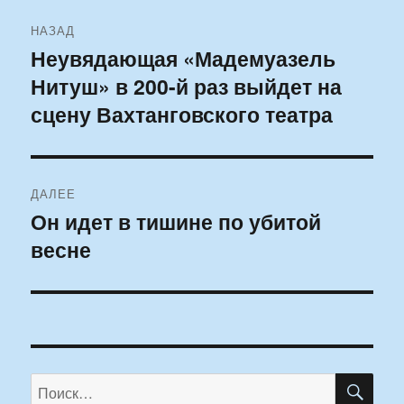
Навигация
НАЗАД
по
Неувядающая «Мадемуазель
Предыдущая
Нитуш» в 200-й раз выйдет на
запись:
записям
сцену Вахтанговского театра
ДАЛЕЕ
Он идет в тишине по убитой
Следующая
весне
запись:
ПО
Искать: