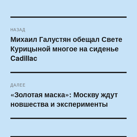
Навигация
НАЗАД
по
Михаил Галустян обещал Свете
Предыдущая
Курицыной многое на сиденье
запись:
записям
Cadillac
ДАЛЕЕ
«Золотая маска»: Москву ждут
Следующая
новшества и эксперименты
запись: