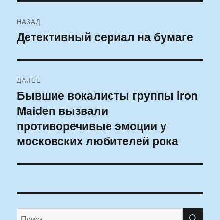
Навигация
НАЗАД
по
Детективный сериал на бумаге
Предыдущая
запись:
записям
ДАЛЕЕ
Бывшие вокалисты группы Iron
Следующая
Maiden вызвали
запись:
противоречивые эмоции у
московских любителей рока
ПО
Искать: