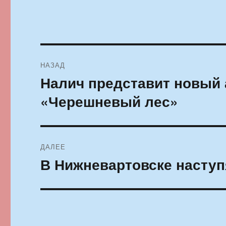
Навигация
НАЗАД
по
Налич представит новый
Предыдущая
запись:
записям
«Черешневый лес»
ДАЛЕЕ
В Нижневартовске наступ
Следующая
запись: