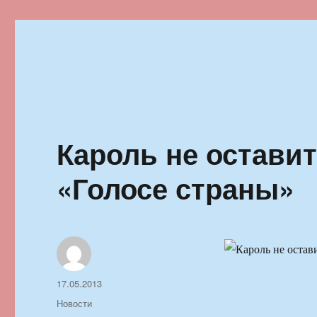
Ильменский фестиваль автор
Кароль не остави
«Голосе страны»
Автор
Опубликовано
17.05.2013
Рубрики
Новости