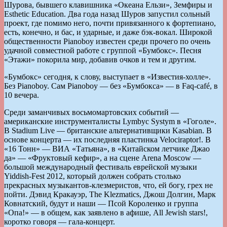
Шурова, бывшего клавишника «Океана Ельзи», Земфиры и
Esthetic Education. Два года назад Шуров запустил сольный
проект, где помимо него, почти привязанного к фортепиано,
есть, конечно, и бас, и ударные, и даже бэк-вокал. Широкой
общественности Pianoboy известен среди прочего по очень
удачной совместной работе с группой «Бумбокс». Песня
«Этажи» покорила мир, добавив очков и тем и другим.
«Бумбокс» сегодня, к слову, выступает в «Известия-холле».
Без Pianoboy. Сам Pianoboy — без «Бумбокса» — в Faq-café, в
10 вечера.
Среди заманчивых восьмомартовских событий —
американские инструменталисты Lymbyc Systym в «Гоголе».
В Stadium Live — британские альтернативщики Kasabian. В
основе концерта — их последняя пластинка Velociraptor!. В
«16 Тонн» — ВИА «Татьяна», в «Китайском летчике Джао
да» — «Фруктовый кефир», а на сцене Arena Moscow —
большой международный фестиваль еврейской музыки
Yiddish-Fest 2012, который должен собрать столько
прекрасных музыкантов-клезмеристов, что, ей богу, грех не
пойти. Дэвид Кракауэр, The Klezmatics, Джош Долгин, Марк
Ковнатский, будут и наши — Псой Короленко и группа
«Опа!» — в общем, как заявлено в афише, All Jewish stars!,
коротко говоря — гала-концерт.