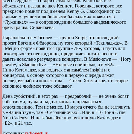
всего сердца» — говорит само за себя. Равно как всё
объясняет и название шоу Кеннета Горелика, которого все
прекрасно помнят под именем Kenny G. Саксофонист, со
своими «лучшими любовными балладами» появится в
«Лужниках» — в сопровождении большого академического
оркестра им. Силантьева.
Параллельно в «Гоголе» — группа Zorge, это последний
проект Евгения Фёдорова, ну того который «Текиладжаз». В
«Меццо-форте» появится группа «7Б», которая, и пусть для
некоторых это неожиданно, продолжает писать песни и
давать довольно регулярные концерты. В Music-town — «Ногу
свело», в Stadium live — «Ночные снайперы», а в «Б2» —
Нино Катамадзе, как водится с ансамблем Insight и с
концертом, в основу которого в первую очередь ляжет
последняя работа коллектива — Green. Хотя и кое-что старое
основное любимое тоже обещают.
День субботний, в этот раз — предрабочий — не очень богат
событиями, ну да и надо ж когда-то предаваться
отдохновению. Тем не менее, 10 марта отчего бы не заглянуть
в «Чайна-таун», там «Сегодняночью». Или в «16 Тонн», где
Non Cadenza. И не забывайте про пятничную Катамадзе в
«Б2», в 21 час.
Источник:
radiovesti.ru