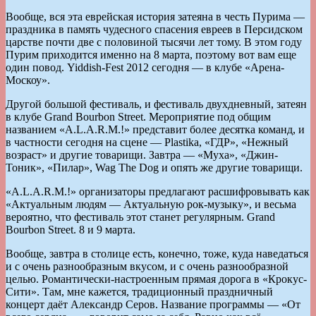
Вообще, вся эта еврейская история затеяна в честь Пурима —
праздника в память чудесного спасения евреев в Персидском
царстве почти две с половиной тысячи лет тому. В этом году
Пурим приходится именно на 8 марта, поэтому вот вам еще
один повод. Yiddish-Fest 2012 сегодня — в клубе «Арена-
Москоу».
Другой большой фестиваль, и фестиваль двухдневный, затеян
в клубе Grand Bourbon Street. Мероприятие под общим
названием «A.L.A.R.M.!» представит более десятка команд, и
в частности сегодня на сцене — Plastika, «ГДР», «Нежный
возраст» и другие товарищи. Завтра — «Муха», «Джин-
Тоник», «Пилар», Wag The Dog и опять же другие товарищи.
«A.L.A.R.M.!» организаторы предлагают расшифровывать как
«Актуальным людям — Актуальную рок-музыку», и весьма
вероятно, что фестиваль этот станет регулярным. Grand
Bourbon Street. 8 и 9 марта.
Вообще, завтра в столице есть, конечно, тоже, куда наведаться
и с очень разнообразным вкусом, и с очень разнообразной
целью. Романтически-настроенным прямая дорога в «Крокус-
Сити». Там, мне кажется, традиционный праздничный
концерт даёт Александр Серов. Название программы — «От