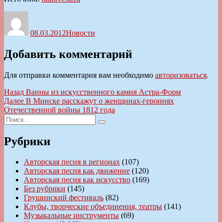
Автор
Опубликовано
Рубрики
08.03.2012
Новости
Добавить комментарий
Для отправки комментария вам необходимо
авторизоваться
.
Навигация
Предыдущая
Назад
Ванны из искусственного камня Астра-Форм
запись:
Следующая
Далее
В Минске расскажут о женщинах-героинях
по
запись:
Отечественной войны 1812 года
записям
Искать:
Поиск
Рубрики
Авторская песня в регионах
(107)
Авторская песня как движение
(120)
Авторская песня как искусство
(169)
Без рубрики
(145)
Грушинский фестиваль
(82)
Клубы, творческие объединения, театры
(141)
Музыкальные инструменты
(69)