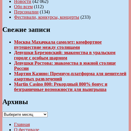
Новости
(42 062)
Обо всем
(112)
Персоналии
(134)
Фестивали, конкурсы, концерты
(233)
Свежие записи
Москва Махачкала самолет: комфортное
путешествие между столицами
Девушки Березовский: знакомства в уральском
городе с особым шармом
Девушки Ростова: знакомства в южной столице
России
Мартин Казино: Премиум-платформа для ценителей
азартных развлечений
Martin Casino 800: Рекордный 800% бонус и
безграничные возможности для выигрыша
Архивы
Архивы
Главная
О фестивале