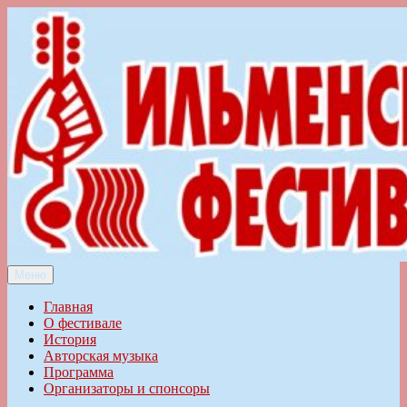
Перейти
к
содержимому
Меню
Ильменский фестиваль авторской песни
Главная
О фестивале
История
Авторская музыка
Программа
Организаторы и спонсоры