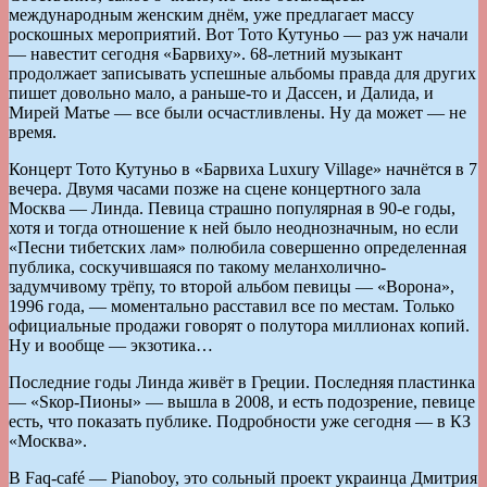
международным женским днём, уже предлагает массу
роскошных мероприятий. Вот Тото Кутуньо — раз уж начали
— навестит сегодня «Барвиху». 68-летний музыкант
продолжает записывать успешные альбомы правда для других
пишет довольно мало, а раньше-то и Дассен, и Далида, и
Мирей Матье — все были осчастливлены. Ну да может — не
время.
Концерт Тото Кутуньо в «Барвиха Luxury Village» начнётся в 7
вечера. Двумя часами позже на сцене концертного зала
Москва — Линда. Певица страшно популярная в 90-е годы,
хотя и тогда отношение к ней было неоднозначным, но если
«Песни тибетских лам» полюбила совершенно определенная
публика, соскучившаяся по такому меланхолично-
задумчивому трёпу, то второй альбом певицы — «Ворона»,
1996 года, — моментально расставил все по местам. Только
официальные продажи говорят о полутора миллионах копий.
Ну и вообще — экзотика…
Последние годы Линда живёт в Греции. Последняя пластинка
— «Sкор-Пионы» — вышла в 2008, и есть подозрение, певице
есть, что показать публике. Подробности уже сегодня — в КЗ
«Москва».
В Faq-café — Pianoboy, это сольный проект украинца Дмитрия