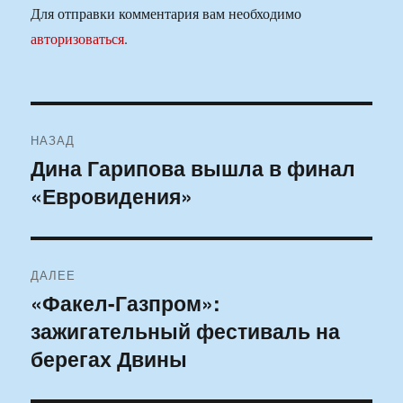
Для отправки комментария вам необходимо
авторизоваться
.
Навигация
НАЗАД
по
Дина Гарипова вышла в финал
Предыдущая
«Евровидения»
запись:
записям
ДАЛЕЕ
«Факел-Газпром»:
Следующая
зажигательный фестиваль на
запись:
берегах Двины