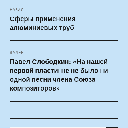
Навигация
НАЗАД
по
Сферы применения
Предыдущая
алюминиевых труб
запись:
записям
ДАЛЕЕ
Павел Слободкин: «На нашей
Следующая
первой пластинке не было ни
запись:
одной песни члена Союза
композиторов»