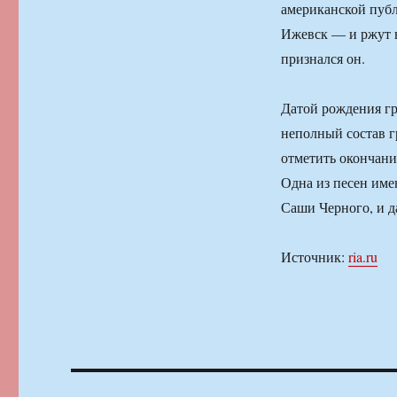
американской публ
Ижевск — и ржут в
признался он.
Датой рождения гр
неполный состав г
отметить окончани
Одна из песен име
Саши Черного, и д
Источник:
ria.ru