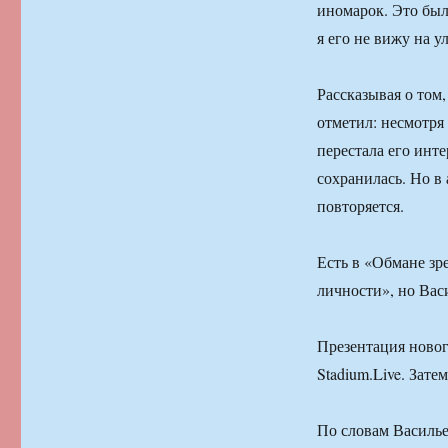
иномарок. Это был
я его не вижу на у
Рассказывая о том
отметил: несмотря 
перестала его инт
сохранилась. Но в 
повторяется.
Есть в «Обмане зр
личности», но Васи
Презентация новог
Stadium.Live. Зат
По словам Василье