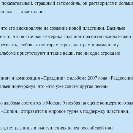
 показательный, страшный автомобиль, он растворился и больш
лицах», — отметил он.
, что его вдохновляло на создание новой пластинки, Васильев
на то, что восточная эзотерика года полтора назад окончательно
ересовать, любовь к повторам строк, мантрам и шаманизму
альбоме присутствуют и такие вещи, где ни одна строка не
ения» и композиция «Праздник» с альбома 2007 года «Раздвоени
льев подчеркнул, что «это уже совсем другая песня».
о альбома состоится в Москве 9 ноября на сцене концертного за
ем «Сплин» отправится в мировое турне в поддержку пластинки.
ва, нет разницы в выступлениях перед российской или