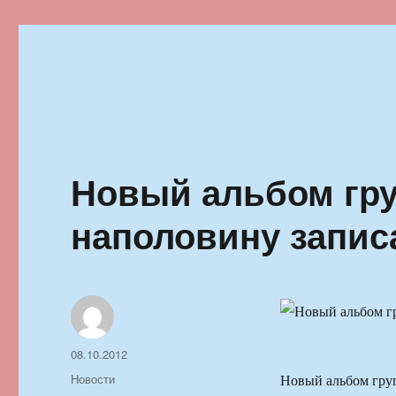
Ильменский фестиваль автор
Новый альбом гр
наполовину записа
Автор
Опубликовано
08.10.2012
Рубрики
Новости
Новый альбом гру