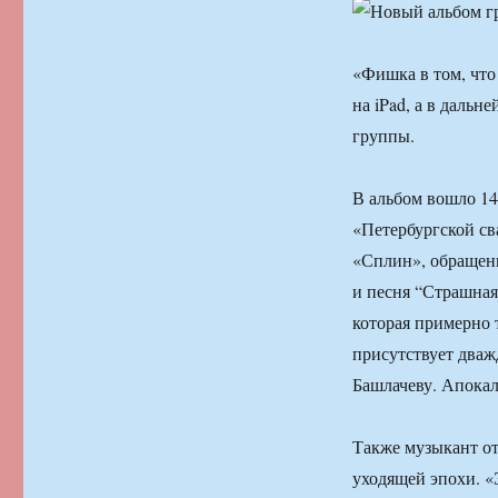
«Фишка в том, что 
на iPad, а в даль
группы.
В альбом вошло 14
«Петербургской св
«Сплин», обращени
и песня “Страшная
которая примерно 
присутствует дваж
Башлачеву. Апокал
Также музыкант от
уходящей эпохи. «