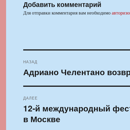
Добавить комментарий
Для отправки комментария вам необходимо
авторизо
Навигация
НАЗАД
по
Адриано Челентано возвр
Предыдущая
запись:
записям
ДАЛЕЕ
12-й международный фес
Следующая
запись:
в Москве