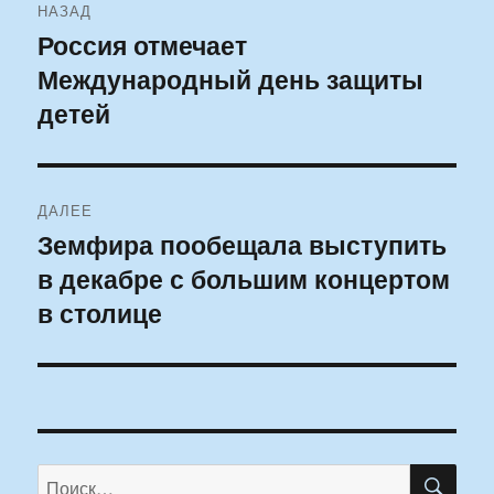
НАЗАД
по
Россия отмечает
Предыдущая
Международный день защиты
запись:
записям
детей
ДАЛЕЕ
Земфира пообещала выступить
Следующая
в декабре с большим концертом
запись:
в столице
ПО
Искать: