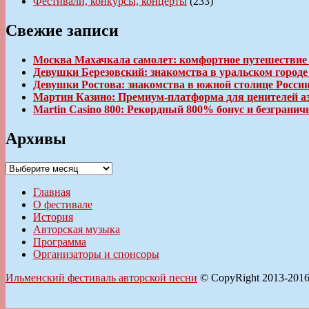
Фестивали, конкурсы, концерты
(233)
Свежие записи
Москва Махачкала самолет: комфортное путешествие
Девушки Березовский: знакомства в уральском город
Девушки Ростова: знакомства в южной столице Росси
Мартин Казино: Премиум-платформа для ценителей а
Martin Casino 800: Рекордный 800% бонус и безгран
Архивы
Архивы
Главная
О фестивале
История
Авторская музыка
Программа
Организаторы и спонсоры
Ильменский фестиваль авторской песни
© CopyRight 2013-201