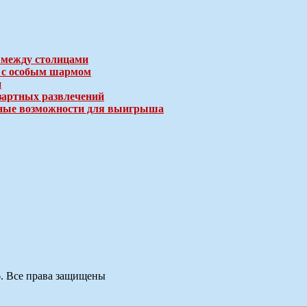
 между столицами
е с особым шармом
и
зартных развлечений
ичные возможности для выигрыша
6. Все права защищены