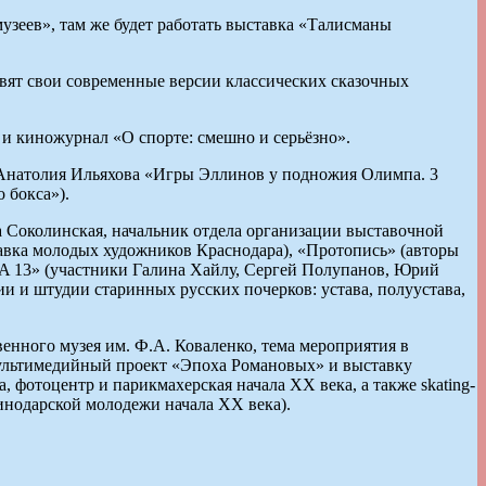
музеев», там же будет работать выставка «Талисманы
авят свои современные версии классических сказочных
и киножурнал «О спорте: смешно и серьёзно».
 Анатолия Ильяхова «Игры Эллинов у подножия Олимпа. 3
 бокса»).
а Соколинская, начальник отдела организации выставочной
тавка молодых художников Краснодара), «Протопись» (авторы
A 13» (участники Галина Хайлу, Сергей Полупанов, Юрий
 и штудии старинных русских почерков: устава, полуустава,
нного музея им. Ф.А. Коваленко, тема мероприятия в
мультимедийный проект «Эпоха Романовых» и выставку
 фотоцентр и парикмахерская начала XX века, а также skating-
инодарской молодежи начала XX века).