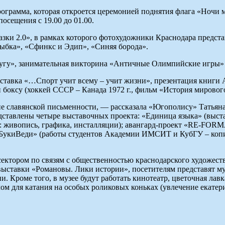
программа, которая откроется церемонией поднятия флага «Ночи 
осещения с 19.00 до 01.00.
зки 2.0», в рамках которого фотохудожники Краснодара предст
ыбка», «Сфинкс и Эдип», «Синяя борода».
кругу», занимательная викторина «Античные Олимпийские игры» 
ыставка «…Спорт учит всему – учит жизни», презентация книги
и боксу (хоккей СССР – Канада 1972 г., фильм «История мирового
ие славянской письменности, — рассказала «Югополису» Татьян
редставлены четыре выставочных проекта: «Единица языка» (выс
: живопись, графика, инсталляции); авангард-проект «RE-FORM
зБукиВеди» (работы студентов Академии ИМСИТ и КубГУ – копии
тором по связям с общественностью краснодарского художестве
выставки «Романовы. Лики истории», посетителям представят 
роме того, в музее будут работать кинотеатр, цветочная лавка,
ом для катания на особых роликовых коньках (увлечение екатер