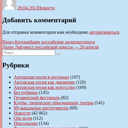
29.04.2013
Новости
Добавить комментарий
Для отправки комментария вам необходимо
авторизоваться
.
Навигация
Предыдущая
Назад
Крупнейшие российские радиохолдинги
запись:
Следующая
Далее
Дайджест российской прессы — 29 апреля
по
Искать:
запись:
Поиск
записям
Рубрики
Авторская песня в регионах
(107)
Авторская песня как движение
(120)
Авторская песня как искусство
(169)
Без рубрики
(145)
Грушинский фестиваль
(82)
Клубы, творческие объединения, театры
(141)
Музыкальные инструменты
(69)
Новости
(42 062)
Обо всем
(112)
Персоналии
(134)