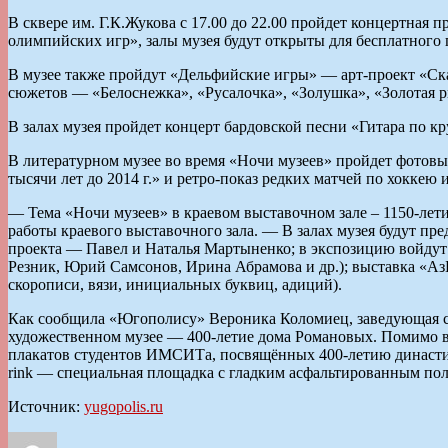
В сквере им. Г.К.Жукова с 17.00 до 22.00 пройдет концертная 
олимпийских игр», залы музея будут открыты для бесплатного п
В музее также пройдут «Дельфийские игры» — арт-проект «Ска
сюжетов — «Белоснежка», «Русалочка», «Золушка», «Золотая р
В залах музея пройдет концерт бардовской песни «Гитара по 
В литературном музее во время «Ночи музеев» пройдет фотов
тысячи лет до 2014 г.» и ретро-показ редких матчей по хоккею 
— Тема «Ночи музеев» в краевом выставочном зале – 1150-лет
работы краевого выставочного зала. — В залах музея будут п
проекта — Павел и Наталья Мартыненко; в экспозицию войдут
Резник, Юрий Самсонов, Ирина Абрамова и др.); выставка «А
скорописи, вязи, инициальных буквиц, адиций).
Как сообщила «Югополису» Вероника Коломиец, заведующая сек
художественном музее — 400-летие дома Романовых. Помимо 
плакатов студентов ИМСИТа, посвящённых 400-летию династии. К
rink — специальная площадка с гладким асфальтированным пол
Источник:
yugopolis.ru
Автор
Опубликовано
Рубрики