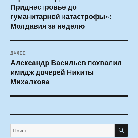
Приднестровье до
запись:
записям
гуманитарной катастрофы»:
Молдавия за неделю
ДАЛЕЕ
Александр Васильев похвалил
Следующая
имидж дочерей Никиты
запись:
Михалкова
ПО
Искать: