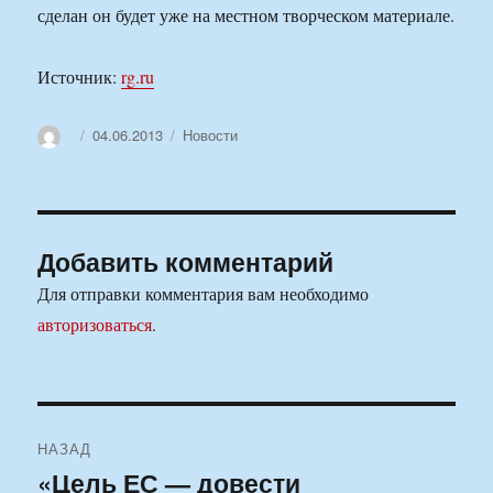
сделан он будет уже на местном творческом материале.
Источник:
rg.ru
Автор
Опубликовано
Рубрики
04.06.2013
Новости
Добавить комментарий
Для отправки комментария вам необходимо
авторизоваться
.
Навигация
НАЗАД
по
«Цель ЕС — довести
Предыдущая