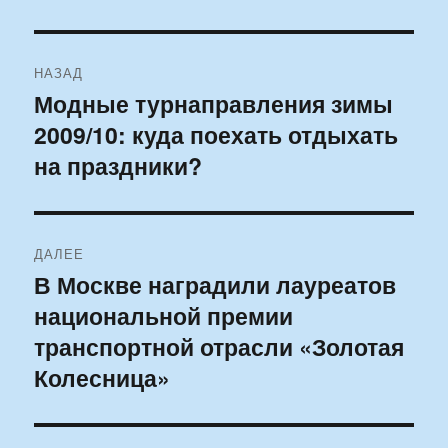
Навигация
НАЗАД
по
Модные турнаправления зимы
Предыдущая
2009/10: куда поехать отдыхать
запись:
записям
на праздники?
ДАЛЕЕ
В Москве наградили лауреатов
Следующая
национальной премии
запись:
транспортной отрасли «Золотая
Колесница»