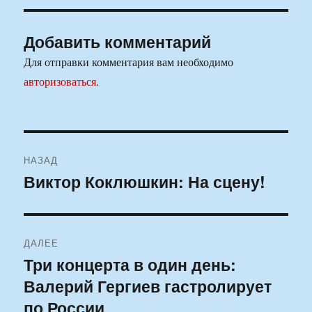
Добавить комментарий
Для отправки комментария вам необходимо
авторизоваться
.
Навигация
НАЗАД
по
Виктор Коклюшкин: На сцену!
Предыдущая
запись:
записям
ДАЛЕЕ
Три концерта в один день:
Следующая
Валерий Гергиев гастролирует
запись:
по России