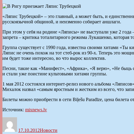
«Ляпис Трубецкой» – это главный, а может быть, и единственн
русскоязычной общиной, и неизменно собирает аншлаги.
При этом у себя на родине «Ляписы» не выступали уже 2 года 
запрета – критика тоталитарного режима Лукашенко, которая то
Группа существует с 1990 года, известна своими хитами «Ты ки
Ляпис не очень похож на тот стеб-рок из 90-х. Теперь это мо
им будет тоже интересно, во что вырос коллектив.
Песни, такие как «Манифест», «Африка», «Я верю», «Не быць 
и стали уже поистине культовыми хитами группы.
1 мая 2012 состоялся интернет-релиз нового альбома «Ляписов
Михалок назвал «самым яростным и жестким из всего, что запис
Билеты можно приобрести в сети Biļešu Paradīze, цена билета от
Источник:
mixnews.lv
Автор
Опубликовано
Рубрики
17.10.2012
Новости