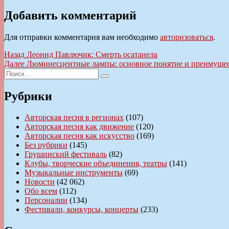
Добавить комментарий
Для отправки комментария вам необходимо
авторизоваться
.
Навигация
Предыдущая
Назад
Леонид Павлючик: Смерть осатанела
запись:
Следующая
Далее
Люминесцентные лампы: основное понятие и преимуще
по
Искать:
запись:
Поиск
записям
Рубрики
Авторская песня в регионах
(107)
Авторская песня как движение
(120)
Авторская песня как искусство
(169)
Без рубрики
(145)
Грушинский фестиваль
(82)
Клубы, творческие объединения, театры
(141)
Музыкальные инструменты
(69)
Новости
(42 062)
Обо всем
(112)
Персоналии
(134)
Фестивали, конкурсы, концерты
(233)