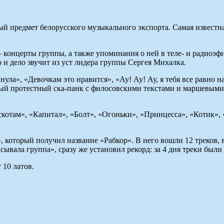
ый предмет белорусского музыкального экспорта. Самая известна
– концерты группы, а также упоминания о ней в теле- и радиоэф
 и дело звучит из уст лидера группы Сергея Михалка.
нула», «Девочкам это нравится», «Ау! Ау! Ау, я тебя все равно
щный протестный ска-панк с филосовскими текстами и маршевыми
скотам», «Капитал», «Болт», «Огоньки», «Принцесса», «Котик»
», который получил название «Рабкор». В него вошли 12 треков,
ывала группа», сразу же установил рекорд: за 4 дня треки были 
 10 латов.