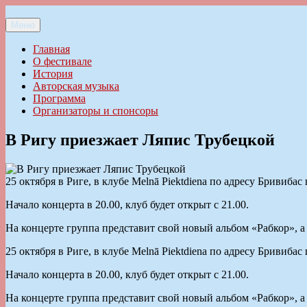
Перейти
к
Меню
Ильменский фестиваль авторской песни
содержимому
Главная
О фестивале
История
Авторская музыка
Программа
Организаторы и спонсоры
В Ригу приезжает Ляпис Трубецкой
25 октября в Риге, в клубе Melnā Piektdiena по адресу Бривиба
Начало концерта в 20.00, клуб будет открыт с 21.00.
На концерте группа представит свой новый альбом «Рабкор», 
25 октября в Риге, в клубе Melnā Piektdiena по адресу Бривиба
Начало концерта в 20.00, клуб будет открыт с 21.00.
На концерте группа представит свой новый альбом «Рабкор», 