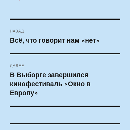
Навигация
НАЗАД
по
Всё, что говорит нам «нет»
Предыдущая
запись:
записям
ДАЛЕЕ
В Выборге завершился
Следующая
кинофестиваль «Окно в
запись:
Европу»