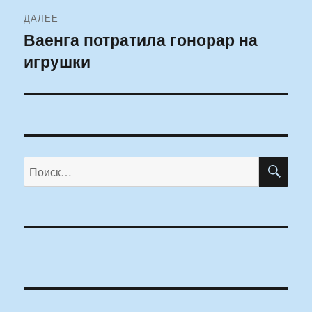
ДАЛЕЕ
Ваенга потратила гонорар на
Следующая
игрушки
запись:
ПО
Искать: