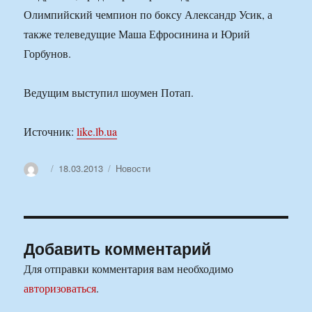
Олимпийский чемпион по боксу Александр Усик, а
также телеведущие Маша Ефросинина и Юрий
Горбунов.
Ведущим выступил шоумен Потап.
Источник:
like.lb.ua
Автор
Опубликовано
Рубрики
18.03.2013
Новости
Добавить комментарий
Для отправки комментария вам необходимо
авторизоваться
.