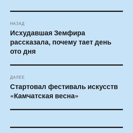
Навигация
НАЗАД
по
Исхудавшая Земфира
Предыдущая
рассказала, почему тает день
запись:
записям
ото дня
ДАЛЕЕ
Стартовал фестиваль искусств
Следующая
«Камчатская весна»
запись: