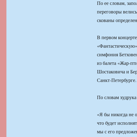
По ее словам, зап
переговоры велись
скованы определен
В первом концерт
«Фантастическую»
симфония Бетховен
из балета «Жар-пт
Шостаковича и Бер
Санкт-Петербурге.
По словам худрук
«Я бы никогда не о
что будет исполня
мы с его предложе