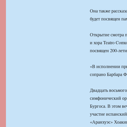
Она также рассказа
будет посвящен п
Открытие смотра п
и хора Teatro Comu
посвящен 200-лети
«В исполнении пр
сопрано Барбара Ф
Двадцать восьмог
симфонический ор
Бургоса. В этом в
участие испанский
«Аранхуэс» Хоаки