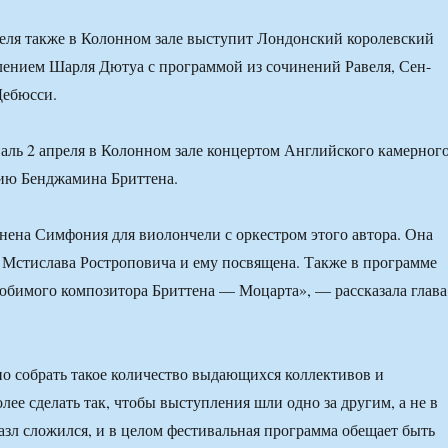
еля также в Колонном зале выступит Лондонский королевский
лением Шарля Дютуа с программой из сочинений Равеля, Сен-
Дебюсси.
аль 2 апреля в Колонном зале концертом Английского камерног
тию Бенджамина Бриттена.
лнена Симфония для виолончели с оркестром этого автора. Она
 Мстислава Ростроповича и ему посвящена. Также в программе
юбимого композитора Бриттена — Моцарта», — рассказала глава
о собрать такое количество выдающихся коллективов и
лее сделать так, чтобы выступления шли одно за другим, а не в
пазл сложился, и в целом фестивальная программа обещает быть