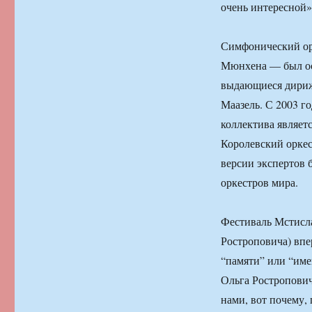
очень интересной
Симфонический орк
Мюнхена — был осн
выдающиеся дириж
Маазель. С 2003 г
коллектива являет
Королевский оркес
версии экспертов 
оркестров мира.
Фестиваль Мстисла
Ростроповича) впе
“памяти” или “име
Ольга Ростропович
нами, вот почему,