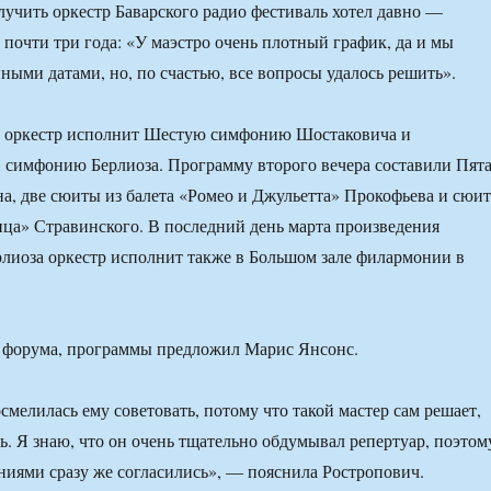
олучить оркестр Баварского радио фестиваль хотел давно —
 почти три года: «У маэстро очень плотный график, да и мы
ными датами, но, по счастью, все вопросы удалось решить».
е оркестр исполнит Шестую симфонию Шостаковича и
 симфонию Берлиоза. Программу второго вечера составили Пят
а, две сюиты из балета «Ромео и Джульетта» Прокофьева и сюит
ица» Стравинского. В последний день марта произведения
лиоза оркестр исполнит также в Большом зале филармонии в
а форума, программы предложил Марис Янсонс.
смелилась ему советовать, потому что такой мастер сам решает,
ть. Я знаю, что он очень тщательно обдумывал репертуар, поэтом
ниями сразу же согласились», — пояснила Ростропович.