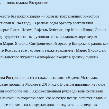
», — подытожила Ростропович.
естр Баварского радио — один из трех главных оркестров
ован в 1949 году. В разные годы оркестр возглавляли
еры: Ойген Йохум, Рафаэль Кубелик, сэр Колин Дэвис, Лорин
ода художественным руководителем и главным дирижером
ся Марис Янсонс. Симфонический оркестр Баварского радио, как
тр Концертгебау, который также возглавляет Марис Янсонс, по
британского журнала Gramophone входит в десятку лучших
ва Ростроповича (его также называют «Неделя Мстислава
рвые прошел в Москве в 2010 году. В самом названии нет слов
ни Ростроповича”. Художественный руководитель фестиваля
 неизменно подчеркивает, что Маэстро всегда остается рядом с
 по ее словам, “на концертах должны звучать произведения