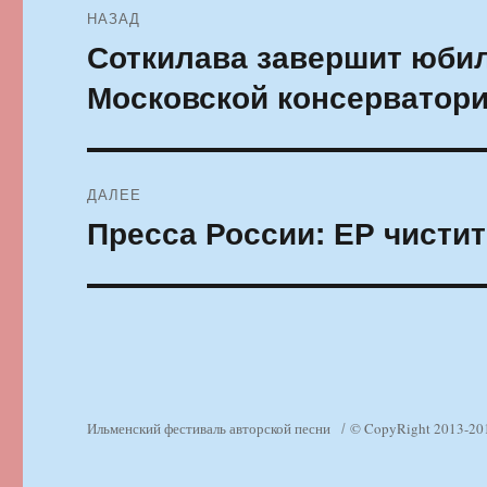
НАЗАД
по
Соткилава завершит юбил
Предыдущая
запись:
записям
Московской консерватор
ДАЛЕЕ
Пресса России: ЕР чистит
Следующая
запись:
Ильменский фестиваль авторской песни
© CopyRight 2013-20